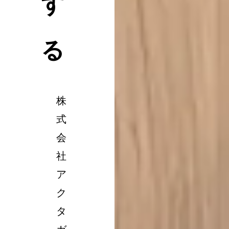
す
る
株
式
会
社
ア
ク
タ