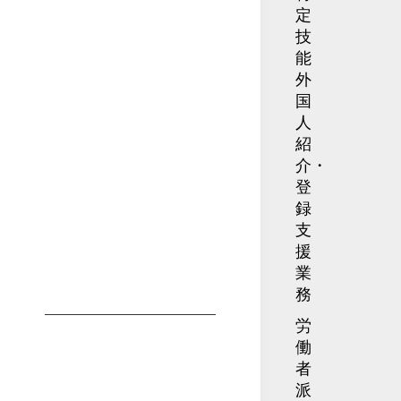
定
技
能
外
国
人
紹
介・
登
録
支
援
業
務
労
働
者
派