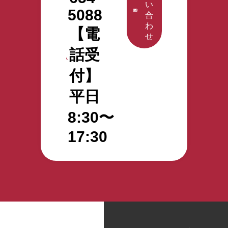
い
5088
合
わ
【電
せ
話受
付】
平日
8:30〜
17:30