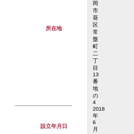
岡
市
葵
区
所在地
常
盤
町
二
丁
目
13
番
地
の
4
2018
年
6
設立年月日
月