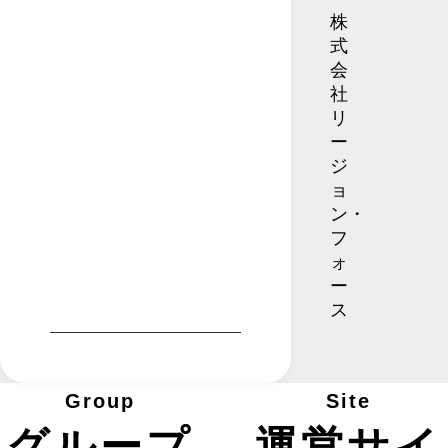
株
式
会
社
リ
ー
ジ
ョ
ン・
フ
ォ
ー
ス
Group
Site
グループ
運営サイ