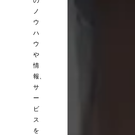
の
ノ
ウ
ハ
ウ
や
情
報、
サ
ー
ビ
ス
を