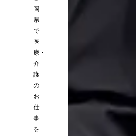
岡
県
で
医
療・
介
護
の
お
仕
事
を