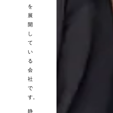
を
展
開
し
て
い
る
会
社
で
す。
静