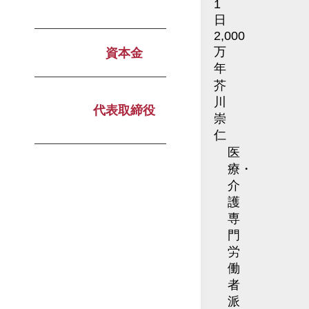
1
日
2,000
万
資本金
年
芥
川
代表取締役
崇
仁
医
療・
介
護
専
門
労
働
者
派