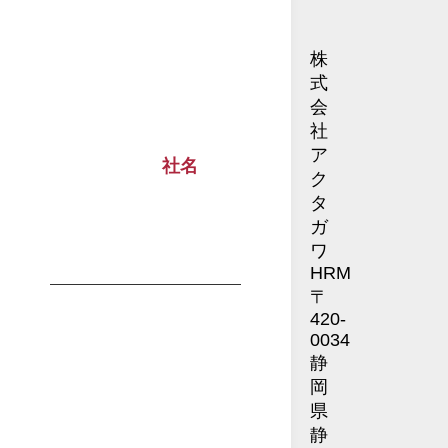
株
式
会
社
ア
社名
ク
タ
ガ
ワ
HRM
〒
420-
0034
静
岡
県
静