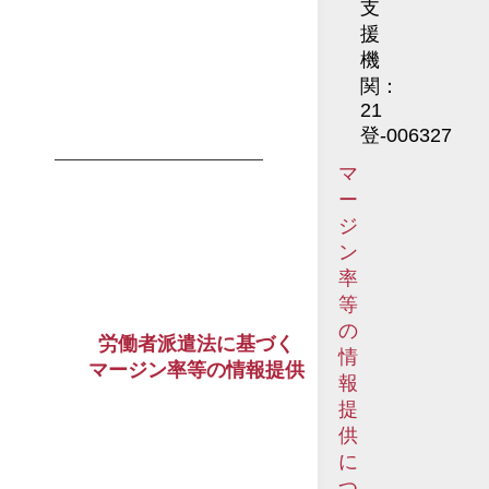
支
援
機
関：
21
登-006327
マ
ー
ジ
ン
率
等
の
労働者派遣法に基づく
情
マージン率等の情報提供
報
提
供
に
つ