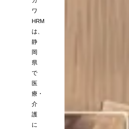
ガ
ワ
HRM
は、
静
岡
県
で
医
療・
介
護
に