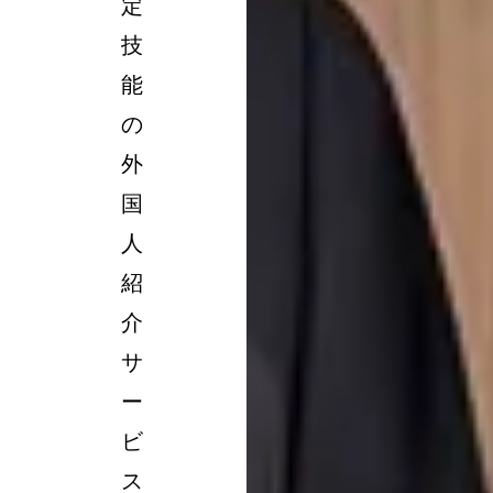
定
技
能
の
外
国
人
紹
介
サ
ー
ビ
ス