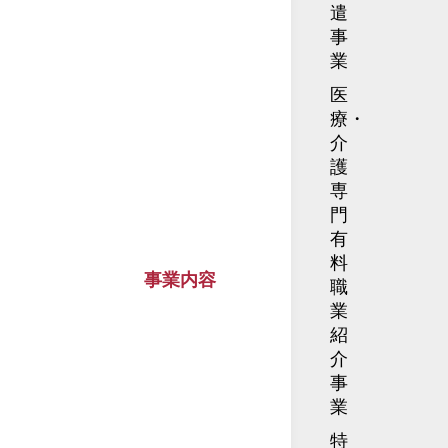
遣
事
業
医
療・
介
護
専
門
有
料
事業内容
職
業
紹
介
事
業
特