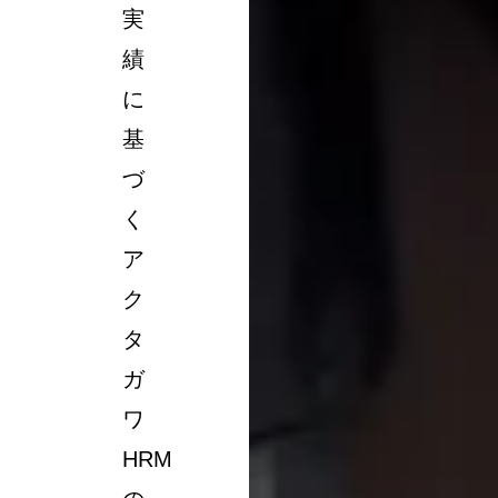
実
績
に
基
づ
く
ア
ク
タ
ガ
ワ
HRM