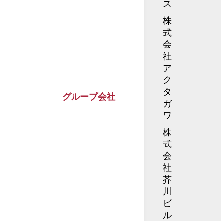
ス
株
式
会
社
ア
ク
タ
グループ会社
ガ
ワ
株
式
会
社
芥
川
ビ
ル