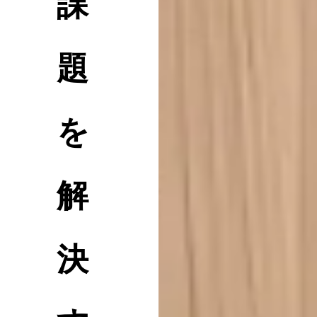
課
題
を
解
決