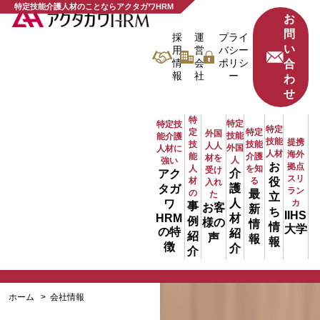
特定技能介護人材のことならアクタガワHRM
お
問
採
運
プライ
い
用
営
バシー
情
会
ポリシ
合
報
社
ー
わ
せ
特
特定
特定技
特定
定
特定
外国
技能
能介護
技能
提携
技
技能
人人
外国
人材に
人材
海外
能
介護
材を
人
強い
お
拠点
人
を知
受け
介
会社情報
アク
スリ
材
る
役
入れ
護
タガ
ラン
の
最
た
立
人
ワ
カ
事
お客
新
ち
IIHS
COMPANY
材
HRM
例
様の
情
情
大学
の特
紹
紹
声
報
報
徴
介
介
ホーム
会社情報