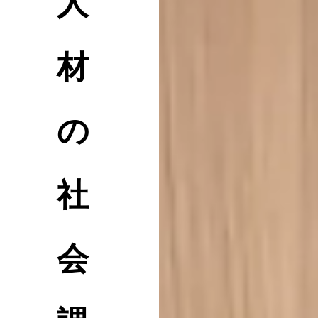
人
材
の
社
会