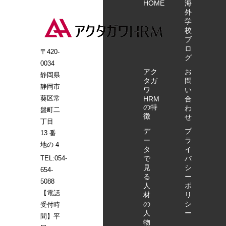
HOME
海
外
学
校
ブ
ロ
〒420-
グ
0034
アク
お
静岡県
タガ
問
静岡市
ワ
い
葵区常
HRM
合
の特
わ
盤町二
徴
せ
丁目
デ
プ
13 番
ー
ラ
地の 4
タ
イ
で
バ
TEL:054-
見
シ
654-
る
ー
5088
人
ポ
【電話
材
リ
の
シ
受付時
人
ー
間】平
物