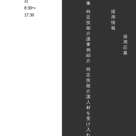
日
像
8:30〜
特
採
17:30
定
用
技
情
能
報
介
採
護
用
事
応
例
募
紹
介
特
定
技
能
介
護
人
材
を
受
け
入
れ