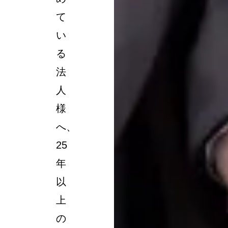
て
い
る
法
人
様
へ、
25
年
以
上
の