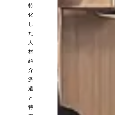
特
化
し
た
人
材
紹
介・
派
遣
と
特