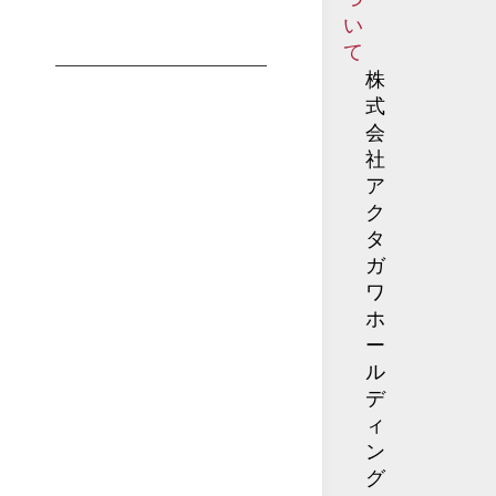
い
て
株
式
会
社
ア
ク
タ
ガ
ワ
ホ
ー
ル
デ
ィ
ン
グ