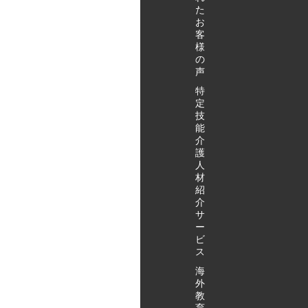
た
お
客
様
の
声
特
定
技
能
介
護
人
材
紹
介
サ
ー
ビ
ス
海
外
教