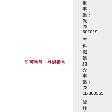
遣
事
業：
派
22-
301019
有
料
職
業
許可番号・登録番号
紹
介
事
業：
22-
ユ-300565
登
録