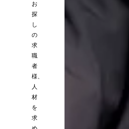
お
探
し
の
求
職
者
様、
人
材
を
求
め