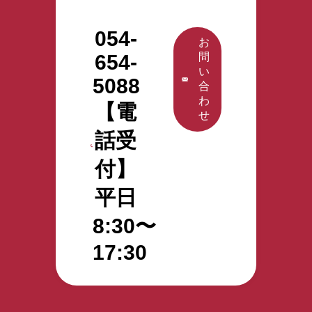
054-
お
654-
問
い
5088
合
わ
【電
せ
話受
付】
平日
8:30〜
17:30