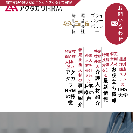
特定技能介護人材のことならアクタガワHRM
お
問
採
運
プライ
い
用
営
バシー
情
会
ポリシ
合
報
社
ー
わ
せ
特
特定
特定技
特定
定
特定
外国
技能
能介護
技能
提携
技
技能
人人
外国
人材に
人材
海外
能
介護
材を
人
強い
お
拠点
人
を知
受け
介
アク
スリ
材
る
役
入れ
護
タガ
ラン
の
最
た
立
人
ワ
カ
事
お客
新
ち
IIHS
材
HRM
例
様の
情
情
大学
の特
紹
紹
声
報
報
徴
介
介