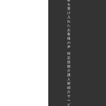
材
を
受
け
入
れ
た
お
客
様
の
声
特
定
技
能
介
護
人
材
紹
介
サ
ー
ビ