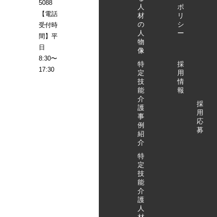
5088
人
ポ
【電話
材
リ
の
シ
受付時
人
ー
間】平
物
日
像
8:30〜
特
採
17:30
定
用
技
情
能
報
介
採
護
用
事
応
例
募
紹
介
特
定
技
能
介
護
人