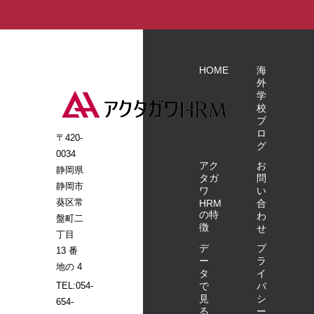
HOME
海
外
学
校
ブ
ロ
〒420-
グ
0034
アク
お
静岡県
タガ
問
静岡市
ワ
い
葵区常
HRM
合
の特
わ
盤町二
徴
せ
丁目
デ
プ
13 番
ー
ラ
地の 4
タ
イ
で
バ
TEL:054-
見
シ
654-
る
ー