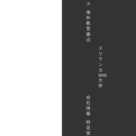
ス
海
外
教
育
拠
点
ス
リ
ラ
ン
カ
IIHS
大
学
会
社
情
報
特
定
技