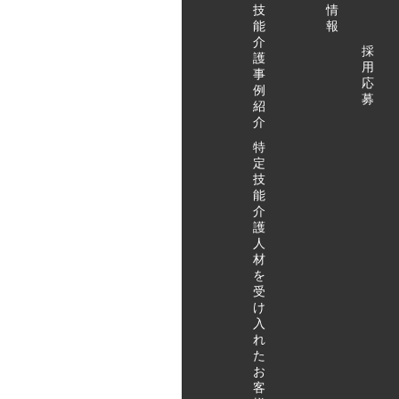
技
情
能
報
介
採
護
用
事
応
例
募
紹
介
特
定
技
能
介
護
人
材
を
受
け
入
れ
た
お
客