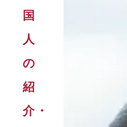
国
人
の
紹
介・