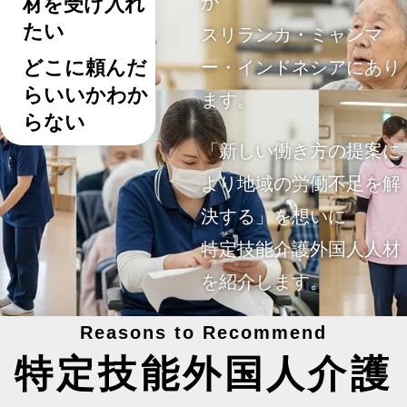
が
材を受け入れ
たい
スリランカ・ミャンマ
どこに頼んだ
ー・インドネシアにあり
らいいかわか
ます。
らない
「新しい働き方の提案に
より地域の労働不足を解
決する」を想いに
特定技能介護外国人人材
を紹介します。
Reasons to Recommend
特定技能外国人介護