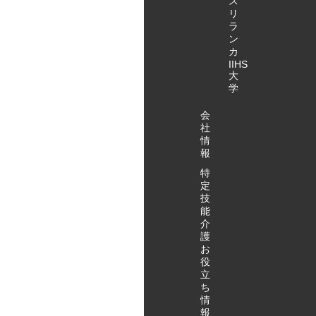
ス
リ
ラ
ン
カ
IIHS
大
学
会
社
情
報
特
定
技
能
介
護
お
役
立
ち
情
報