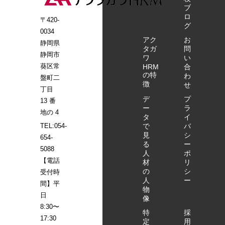
ブ
ロ
〒420-
グ
0034
アク
お
静岡県
タガ
問
静岡市
ワ
い
葵区常
HRM
合
の特
わ
盤町二
徴
せ
丁目
デ
プ
13 番
ー
ラ
地の 4
タ
イ
で
バ
TEL:054-
見
シ
654-
る
ー
5088
人
ポ
【電話
材
リ
の
シ
受付時
人
ー
間】平
物
日
像
8:30〜
特
採
17:30
定
用