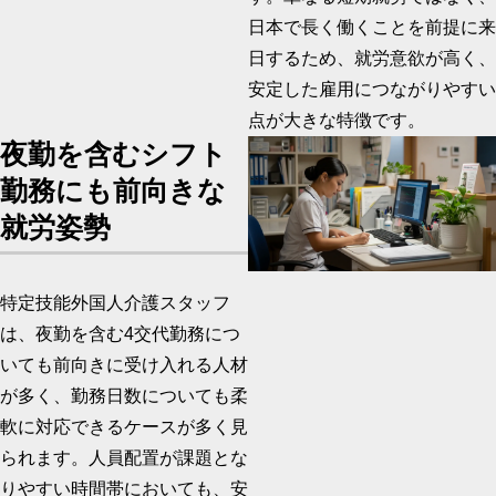
日本で長く働くことを前提に来
日するため、就労意欲が高く、
安定した雇用につながりやすい
点が大きな特徴です。
夜勤を含むシフト
勤務にも
前向きな
就労姿勢
特定技能外国人介護スタッフ
は、夜勤を含む4交代勤務につ
いても前向きに受け入れる人材
が多く、勤務日数についても柔
軟に対応できるケースが多く見
られます。人員配置が課題とな
りやすい時間帯においても、安