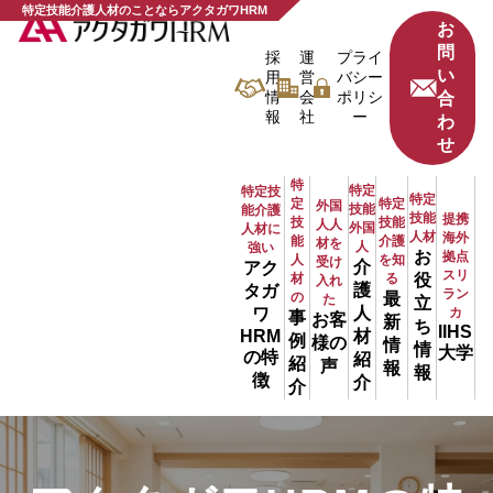
特定技能介護人材のことならアクタガワHRM
お
問
採
運
プライ
い
用
営
バシー
情
会
ポリシ
合
報
社
ー
わ
せ
特
特定
特定技
特定
定
特定
外国
技能
能介護
技能
提携
技
技能
人人
外国
人材に
人材
海外
能
介護
材を
人
強い
お
拠点
人
を知
受け
介
アク
スリ
材
る
役
入れ
護
タガ
ラン
の
最
た
立
人
ワ
カ
事
お客
新
ち
IIHS
材
HRM
例
様の
情
情
大学
の特
紹
紹
声
報
報
徴
介
介