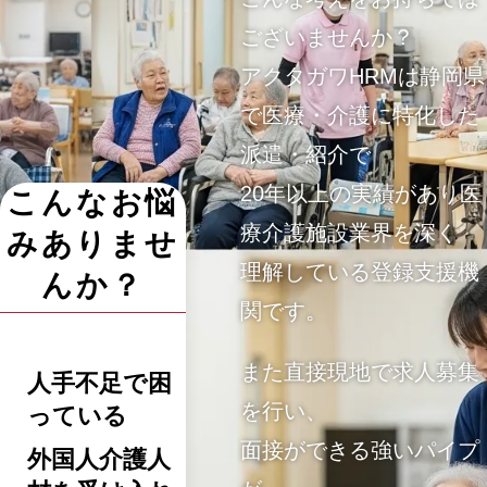
ございませんか？
アクタガワHRMは静岡県
で医療・介護に特化した
派遣・紹介で
20年以上の実績があり医
こんなお悩
療介護施設業界を深く
みありませ
理解している登録支援機
んか？
関です。
また直接現地で求人募集
人手不足で困
を行い、
っている
面接ができる強いパイプ
外国人介護人