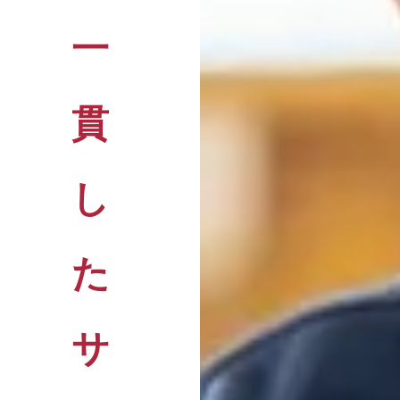
一
貫
し
た
サ