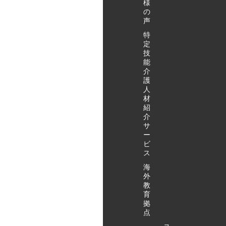
様
の
声
特
定
技
能
介
護
人
材
紹
介
サ
ー
ビ
ス
海
外
教
育
拠
点