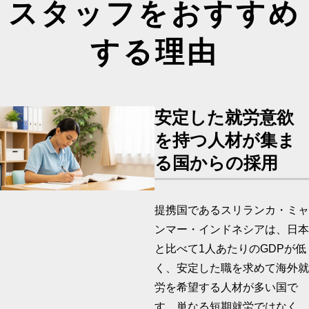
スタッフを
おすすめ
する理由
安定した就労意欲
を持つ
人材が集ま
る国からの採用
提携国であるスリランカ・ミャ
ンマー・インドネシアは、日本
と比べて1人あたりのGDPが低
く、安定した職を求めて海外就
労を希望する人材が多い国で
す。単なる短期就労ではなく、