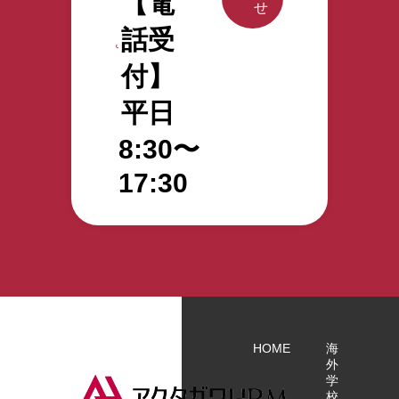
【電
せ
話受
付】
平日
8:30〜
17:30
HOME
海
外
学
校