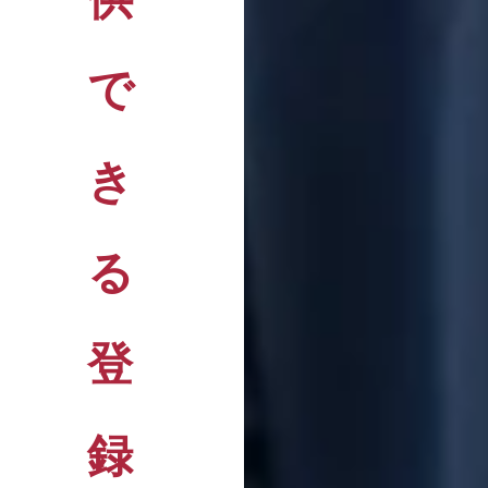
で
き
る
登
録