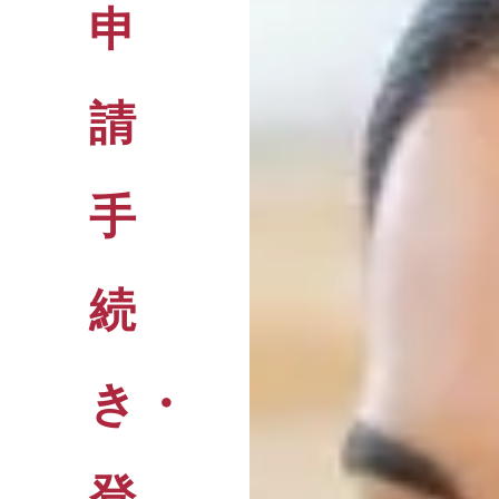
申
請
手
続
き・
登