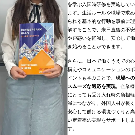
を学ぶ入国時研修を実施してい
ます。生活ルールや職場で求め
られる基本的な行動を事前に理
解することで、来日直後の不安
や戸惑いを軽減し、安心して働
き始めることができます。
さらに、日本で働くうえでの心
構えやコミュニケーションのポ
イントも学ぶことで、
現場への
スムーズな適応を実現
。企業様
にとっても受け入れ時の負担軽
減につながり、外国人材が長く
安心して働ける環境づくりと高
い定着率の実現をサポートしま
す。