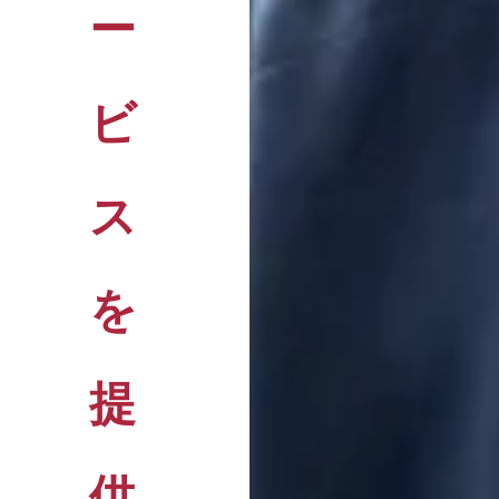
ー
ビ
ス
を
提
供