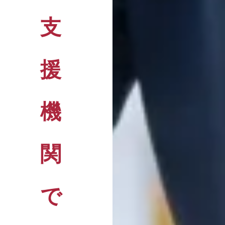
支
援
機
関
で