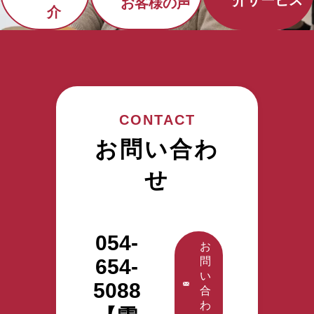
介サービス
お客様の声
介
CONTACT
お問い合わ
せ
054-
お
654-
問
い
5088
合
わ