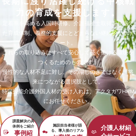
長期に渡り活躍し続ける
中核戦
力の育成を支援します。
定着率を高める入国時研修、
介護福祉士取得を見据え
た育成体制、
義務的支援にとどまらない継続的なサポ
ート。
これらの取り込みはすべて
安心して長く働ける環境を
つくるためのものです。
慢性的な人材不足に対し、その場しのぎではなく、
将
来につながる選択肢として。
特定技能介護外国人材の受け入れは、
アクタガワHRM
にお任せください。
課題解決の具
施設担当者様が語
体例をご紹介
介護人材紹
る、導入後のリアル
事例紹