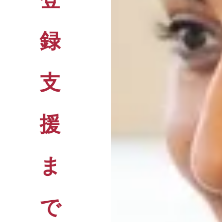
録
支
援
ま
で