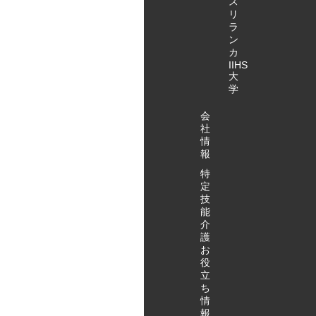
ス
リ
ラ
ン
カ
IIHS
大
学
会
社
情
報
特
定
技
能
介
護
お
役
立
ち
情
報