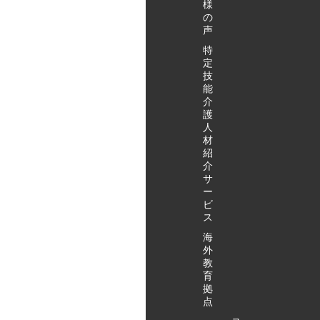
様
の
声
特
定
技
能
介
護
人
材
紹
介
サ
ー
ビ
ス
海
外
教
育
拠
点