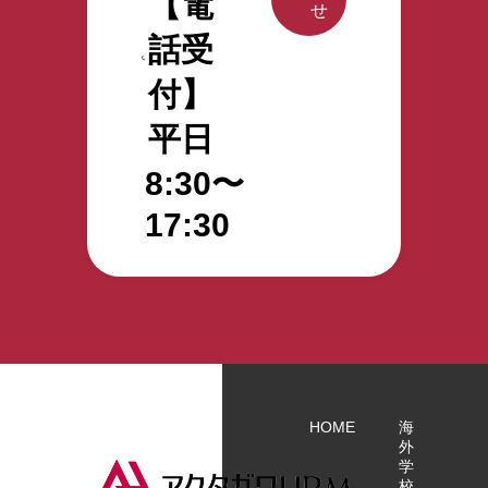
【電
せ
話受
付】
平日
8:30〜
17:30
HOME
海
外
学
校