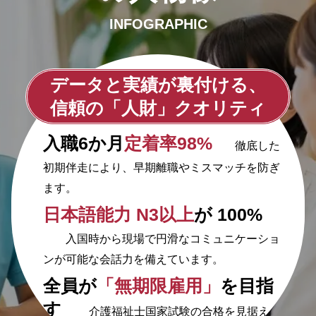
INFOGRAPHIC
データと実績が裏付ける、
信頼の「人財」クオリティ
入職6か月
定着率98%
徹底した
初期伴走により、早期離職やミスマッチを防ぎ
ます。
日本語能力 N3以上
が 100%
入国時から現場で円滑なコミュニケーショ
ンが可能な会話力を備えています。
全員が
「無期限雇用」
を目指
す
介護福祉士国家試験の合格を見据え