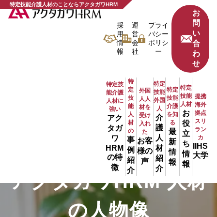
特定技能介護人材のことならアクタガワHRM
お
問
採
運
プライ
い
用
営
バシー
情
会
ポリシ
合
報
社
ー
わ
せ
特
特定
特定技
特定
定
特定
外国
技能
能介護
技能
提携
技
技能
人人
外国
人材に
人材
海外
能
介護
材を
人
強い
お
拠点
人
を知
受け
介
アク
スリ
材
る
役
入れ
護
タガ
ラン
の
最
た
立
人
ワ
カ
事
お客
新
ち
IIHS
材
HRM
例
様の
情
情
大学
の特
紹
紹
声
報
報
徴
介
介
アクタガワHRM 人材
の人物像