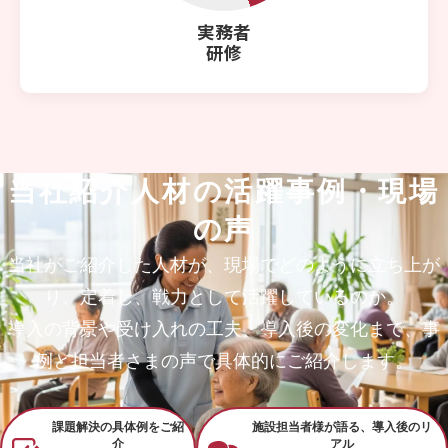
実務者
研修
当社紹介人材の活躍事例・現場
の声
当社がご紹介した人材が、現場でどのように立ち上が
り、定着し、戦力として活躍しているのか。
導入の背景や受け入れの工夫、導入後の変化まで、事
例と担当者さまの声で具体的にご紹介します。
課題解決の具体例をご紹
施設担当者様が語る、導入後のリ
介
アル