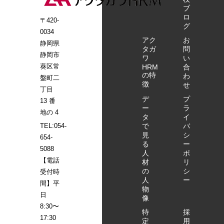
ブ
ロ
〒420-
グ
0034
アク
お
静岡県
タガ
問
静岡市
ワ
い
葵区常
HRM
合
の特
わ
盤町二
徴
せ
丁目
デ
プ
13 番
ー
ラ
地の 4
タ
イ
で
バ
TEL:054-
見
シ
654-
る
ー
5088
人
ポ
【電話
材
リ
の
シ
受付時
人
ー
間】平
物
日
像
8:30〜
特
採
17:30
定
用