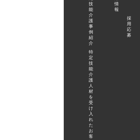
技
情
能
報
介
採
護
用
事
応
例
募
紹
介
特
定
技
能
介
護
人
材
を
受
け
入
れ
た
お
客