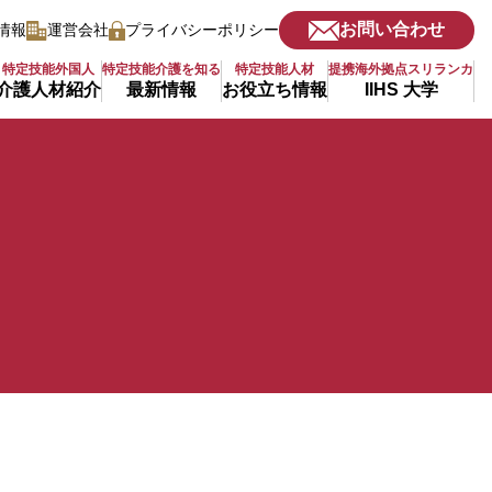
お問い合わせ
情報
運営会社
プライバシーポリシー
特定技能外国人
特定技能介護を知る
特定技能人材
提携海外拠点スリランカ
介護人材紹介
最新情報
お役立ち情報
IIHS 大学
詳細をみる