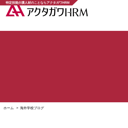
特定技能介護人材のことならアクタガワHRM
2026.02.20
株式会社アクタガワHRM、スリラ
ホーム
海外学校ブログ
学」と提携