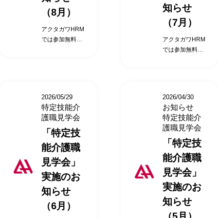
知らせ
（8月）
（7月）
アクタガワHRM
では参加無料の
アクタガワHRM
「特定技能介護
では参加無料の
職見学会」を静
「特定技能介護
岡市にて2026年
職見学会」を静
8月に開催いた
岡市にて2026年
します。 特定技
7月に開催いた
2026/05/29
2026/04/30
能介護職見学会
します。 特定技
特定技能介
お知らせ
開催日時 2026
能介護職見学会
護職見学会
特定技能介
年8月 5日
開催日時 2026
護職見学会
「特定技
（水）14時00分
年7月 8日（水）
「特定技
～15時00分
14時00分～15
能介護職
2026年8月12日
時00分 2026年7
能介護職
見学会」
（水）14時00分
月15日（水）14
見学会」
～15時00分
時00分～15時
実施のお
2026年8月18日
00分 2026年7月
実施のお
知らせ
（火）14時00分
22日（水）14時
知らせ
～15時00分
00分～15時00
（6月）
2026年8月26日
分 2026年7月29
（5月）