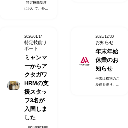
特定技能制度
職見学会」を静
HRMの「登録支
す） 株式会社ア
の時間がちょう
接特定技能社員
集枠に限りがあ
集枠に限りがあ
において、外国
岡市にて2026年
援機関」の役割
クタガワにて活
どよかった。 直
の方と話がで
りますので、ご
りますので、ご
人受入れを行う
3月に開催いた
です。 入国前の
躍中の特定技能
接特定技能社員
き、日本語力に
希望の日時をお
希望の日時をお
企業は受入れ機
します。 開催
支援サービス 出
外国人へのイン
の方と話がで
驚いた。 受け入
早めにご連絡く
早めにご連絡く
関（特定技能所
日時 2026年3月
入国する際の送
タビュー、活用
き、日本語力に
れ先の施設長の
ださい） 特定
ださい） 特定
属機関）と呼ば
06日（金）14時
迎 在留資格申請
している施設の
驚いた。 受け入
苦労話と、その
技能介護職見学
技能介護職見学
2026/01/14
2025/12/30
れ、 特定技能外
00分～15時00
サポート 入管対
施設長にそのポ
れ先の施設長の
時どう対応した
会 当日の内容
会 当日の内容
特定技能サ
お知らせ
国人に対して業
分 2026年3月13
応代行（提携行
イントを直接聞
苦労話と、その
か聞く事がで
当日の流れの説
当日の流れの説
ポート
年末年始
務や日常生活を
日（金）14時00
政書士） 航空券
けるチャンスで
時どう対応した
き、特定技能を
明…5分 実際に
明…5分 実際に
ミャンマ
円滑に行えるよ
分～15時00分
手配代行 適切な
す。 ご参加い
か聞く事がで
受け入れるイメ
休業のお
勤務している特
勤務している特
うに、 「支援計
2026年3月17日
住居確保に係る
ただいたお客様
き、特定技能を
ーからア
ージができた。
定技能介護職参
定技能介護職参
知らせ
画」を作成し 、
（火）14時00分
支援 渡航前の日
からは、こんな
受け入れるイメ
特定技能外国
観…10分 施設長
観…10分 施設長
クタガワ
支援を行うこと
～15時00分
本語学習支援
意見をいただい
ージができた。
人の活用にご興
との面談(導入で
との面談(導入で
平素は格別のご
が義務付けられ
2026年3月27日
（eラーニング
HRMの支
ています。 1時
特定技能外国
味がある法人様
苦労したこと・
苦労したこと・
愛顧を賜り、厚
ています。 上記
（金）14時00分
提供） 受入れ施
間+αの見学会の
人の活用にご興
は、ぜひお申込
良かったこと)…
良かったこと)…
援スタッ
く御礼申し上げ
のような負担が
～15時00分
設向け事前情報
時間がちょうど
味がある法人様
み・お問合わせ
10分 特定技能介
10分 特定技能介
ます。 誠に勝手
企業様にないよ
フ3名が
2026年3月28日
提供 入国後の支
よかった。 直接
は、ぜひお申込
ください。 （募
護職との面談…
護職との面談…
ながら、弊社の
う、すべてを代
（土）14時00分
援サービス 日本
特定技能社員の
み・お問合わせ
集枠に限りがあ
20分 特定技能全
20分 特定技能全
入国しま
年末年始休業は
わりに支援・実
～15時00分
語学習支援（e
方と話ができ、
ください。 （募
りますので、ご
般に関する質疑
般に関する質疑
下記の通りとさ
した
施していくこと
（日時について
ラーニング） 生
日本語力に驚い
集枠に限りがあ
希望の日時をお
応答…15分 ア
応答…15分 ア
せていただきま
が アクタガワ
は、変更となる
活に必要な契約
た。 受け入れ先
りますので、ご
早めにご連絡く
クタガワ特定技
クタガワ特定技
す。 休業期間
特定技能制度