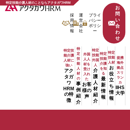
特定技能介護人材のことならアクタガワHRM
お
問
採
運
プライ
い
用
営
バシー
情
会
ポリシ
合
報
社
ー
わ
せ
特
特定
特定技
特定
定
特定
外国
技能
能介護
技能
提携
技
技能
人人
外国
人材に
人材
海外
能
介護
材を
人
強い
お
拠点
人
を知
受け
介
アク
スリ
材
る
役
入れ
護
タガ
ラン
の
最
た
立
人
ワ
カ
事
お客
新
ち
IIHS
材
HRM
例
様の
情
情
大学
の特
紹
紹
声
報
報
徴
介
介