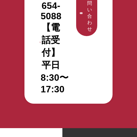
分 実際に勤務し
らから！
654-
問
願い申し上げま
援機関」の役割
の同行支援 定期
の施設長の苦労
す。 登録支援機
ている特定技能
い
す。 皆様のご健
です。 入国前の
的な面談、行政
話と、その時ど
関として、特定
5088
介護職参観…10
合
康とご多幸を心
支援サービス 出
機関への通報 生
う対応したか聞
技能外国人材の
分 施設長との面
わ
よりお祈り申し
入国する際の送
活オリエンテー
【電
く事ができ、特
採用決定後、 入
談(導入で苦労し
せ
上げます。 株式
迎 在留資格申請
ション 日本人と
定技能を受け入
国関係の申請書
たこと・良かっ
会社アクタガワ
サポート 入管対
の交流促進支援
話受
れるイメージが
類作成のサポー
たこと)…10分
HRM
応代行（提携行
介護福祉士試験
できた。 特定
ト、入社後の支
特定技能介護職
政書士） 航空券
付】
支援（希望によ
技能外国人の活
援計画の作成、
との面談…20分
手配代行 適切な
る） 転職支援
用にご興味があ
定期面談等のフ
特定技能全般に
住居確保に係る
平日
（人員整理等の
る法人様は、ぜ
ォローまで実施
関する質疑応
支援 渡航前の日
場合） 相談・苦
ひお申込み・お
します。 特定技
答…15分 アク
本語学習支援
8:30〜
情への対応 アク
問合わせくださ
能外国人を受け
タガワ特定技能
（eラーニング
タガワHRMでは
い。 （募集枠に
入れたいけれ
無料見学会・お
17:30
提供） 受入れ施
「外国人を採用
限りがあります
ど、何をすれば
申込みはこちら
設向け事前情報
したい企業」と
ので、ご希望の
いいのかわから
から！
提供 入国後の支
「日本で働きた
日時をお早めに
ない… どこに相
援サービス 日本
い外国人」を マ
ご連絡くださ
談すればいいの
語学習支援（e
ッチングさせる
い） 当日の内
かわからない…
ラーニング） 生
特定技能の介護
容 当日の流れの
そんなお悩みを
活に必要な契約
人材紹介サービ
説明…5分 実際
お持ちの方は、
支援 公的手続き
スを行っていま
に勤務している
まずはお気軽に