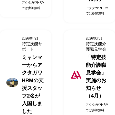
アクタガワHRM
（水）14時00分
日（水）14時00
では参加無料の
アクタガワHRM
～15時00分
分～15時00分
「特定技能介護
では参加無料の
（日時について
（日時について
職見学会」を静
「特定技能介護
は、変更となる
は、変更となる
岡市にて2026年
職見学会」を静
場合がありま
場合がありま
6月に開催いた
岡市にて2026年
す） ※上記日程
す） ※上記日程
します。 特定技
5月に開催いた
でご都合が合わ
でご都合が合わ
2026/04/21
2026/03/31
能介護職見学会
します。 特定技
ない場合もお気
ない場合もお気
特定技能サ
特定技能介
開催日時 2026
能介護職見学会
軽にご相談くだ
軽にご相談くだ
ポート
護職見学会
年6月04日
開催日時 2026
さい。 株式会社
さい。 株式会社
ミャンマ
「特定技
（木）14時00分
年5月12日
アクタガワにて
アクタガワにて
～15時00分
（火）14時00分
活躍中の特定技
活躍中の特定技
ーからア
能介護職
2026年6月11日
～15時00分
能外国人へのイ
能外国人へのイ
クタガワ
見学会」
（木）14時00分
2026年5月19日
ンタビュー、活
ンタビュー、活
～15時00分
（火）14時00分
用している施設
用している施設
HRMの支
実施のお
2026年6月18日
～15時00分
の施設長にその
の施設長にその
援スタッ
知らせ
（木）14時00分
2026年5月26日
ポイントを直接
ポイントを直接
～15時00分
（火）14時00分
聞けるチャンス
聞けるチャンス
フ2名が
（4月）
2026年6月25日
～15時00分
です。 ご参加
です。 ご参加
入国しま
アクタガワHRM
（木）14時00分
（日時について
いただいたお客
いただいたお客
した
では参加無料の
～15時00分
は、変更となる
様からは、こん
様からは、こん