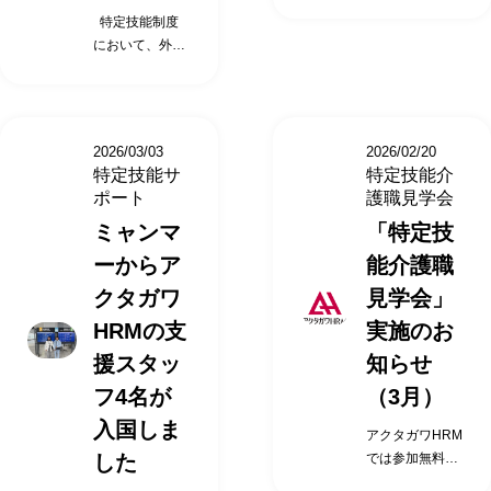
「特定技能介護
（日時について
場合がありま
な意見をいただ
な意見をいただ
特定技能制度
職見学会」を静
は、変更となる
す） ※上記日程
いています。 1
いています。 1
において、外国
岡市にて2026年
場合がありま
でご都合が合わ
時間+αの見学会
時間+αの見学会
人受入れを行う
4月に開催いた
す） ※上記日程
ない場合もお気
の時間がちょう
の時間がちょう
企業は受入れ機
します。 特定
でご都合が合わ
軽にご相談くだ
どよかった。 直
どよかった。 直
関（特定技能所
技能介護職見学
ない場合もお気
さい。 株式会社
接特定技能社員
接特定技能社員
属機関）と呼ば
会 開催日時
軽にご相談くだ
アクタガワにて
の方と話がで
の方と話がで
2026/03/03
2026/02/20
れ、 特定技能外
2026年4月09日
さい。 株式会社
活躍中の特定技
き、日本語力に
き、日本語力に
特定技能サ
特定技能介
国人に対して業
（木）14時00分
アクタガワにて
能外国人へのイ
驚いた。 受け入
驚いた。 受け入
ポート
護職見学会
務や日常生活を
～15時00分
活躍中の特定技
ンタビュー、活
れ先の施設長の
れ先の施設長の
ミャンマ
「特定技
円滑に行えるよ
2026年4月16日
能外国人へのイ
用している施設
苦労話と、その
苦労話と、その
うに、 「支援計
（木）14時00分
ンタビュー、活
の施設長にその
時どう対応した
時どう対応した
ーからア
能介護職
画」を作成し 、
～15時00分
用している施設
ポイントを直接
か聞く事がで
か聞く事がで
クタガワ
見学会」
支援を行うこと
2026年4月23日
の施設長にその
聞けるチャンス
き、特定技能を
き、特定技能を
が義務付けられ
（木）14時00分
ポイントを直接
です。 ご参加
受け入れるイメ
HRMの支
受け入れるイメ
実施のお
ています。 上記
～15時00分
聞けるチャンス
いただいたお客
ージができた。
ージができた。
援スタッ
知らせ
のような負担が
2026年4月30日
です。 ご参加
様からは、こん
特定技能外国
特定技能外国
企業様にないよ
フ4名が
（3月）
（木）14時00分
いただいたお客
な意見をいただ
人の活用にご興
人の活用にご興
う、すべてを代
～15時00分
様からは、こん
いています。 1
味がある法人様
味がある法人様
入国しま
アクタガワHRM
わりに支援・実
（日時について
な意見をいただ
時間+αの見学会
は、ぜひお申込
は、ぜひお申込
した
では参加無料の
施していくこと
は、変更となる
いています。 1
の時間がちょう
み・お問合わせ
み・お問合わせ
「特定技能介護
が アクタガワ
場合がありま
時間+αの見学会
どよかった。 直
ください。 （募
ください。 （募