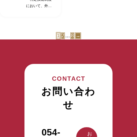
HRMの「登録支
場合がありま
支援 公的手続き
の施設長の苦労
希望の日時をお
ださい） 特定
能無料見学会・
能無料見学会・
2025年12月31
において、外国
援機関」の役割
す） 株式会社
の同行支援 定期
話と、その時ど
早めにご連絡く
技能介護職見学
お申込みはこち
お申込みはこち
日（水）～2026
人受入れを行う
です。 入国前の
アクタガワにて
的な面談、行政
う対応したか聞
ださい） 特定
会 当日の内容
らから！
らから！
年1月4日（日）
企業は受入れ機
支援サービス 出
活躍中の特定技
機関への通報 生
く事ができ、特
技能介護職見学
当日の流れの説
営業開始日
関（特定技能所
入国する際の送
能外国人へのイ
活オリエンテー
定技能を受け入
会 当日の内容
明…5分 実際に
2026年1月5日
属機関）と呼ば
迎 在留資格申請
ンタビュー、活
ション 日本人と
れるイメージが
当日の流れの説
1
2
…
8
→
勤務している特
（月） 上記期間
れ、 特定技能外
サポート 入管対
用している施設
の交流促進支援
できた。 特定
明…5分 実際に
定技能介護職参
中は、電話・メ
国人に対して業
応代行（提携行
の施設長にその
介護福祉士試験
技能外国人の活
勤務している特
観…10分 施設長
ール・FAX等の
務や日常生活を
政書士） 航空券
ポイントを直接
支援（希望によ
用にご興味があ
定技能介護職参
との面談(導入で
ご対応をお休み
円滑に行えるよ
手配代行 適切な
聞けるチャンス
る） 転職支援
る法人様は、ぜ
観…10分 施設長
苦労したこと・
させていただき
うに、 「支援計
住居確保に係る
です。 ご参加い
（人員整理等の
ひお申込み・お
との面談(導入で
良かったこと)…
ます。 また、お
画」を作成し 、
支援 渡航前の日
ただいたお客様
場合） 相談・苦
問合わせくださ
苦労したこと・
10分 特定技能介
問い合わせフォ
支援を行うこと
CONTACT
本語学習支援
からは、こんな
情への対応 アク
い。 （募集枠に
良かったこと)…
護職との面談…
ームからのご連
が義務付けられ
（eラーニング
意見をいただい
タガワHRMでは
限りがあります
10分 特定技能介
20分 特定技能全
お問い合わ
絡につきまして
ています。 上記
提供） 受入れ施
ています。 1時
「外国人を採用
ので、ご希望の
護職との面談…
般に関する質疑
も、休業期間中
のような負担が
設向け事前情報
間+αの見学会の
したい企業」と
日時をお早めに
20分 特定技能全
応答…15分 ア
は順次対応させ
せ
企業様にないよ
提供 入国後の支
時間がちょうど
「日本で働きた
ご連絡くださ
般に関する質疑
クタガワ特定技
ていただきま
う、すべてを代
援サービス 日本
よかった。 直接
い外国人」を マ
い） 特定技能
応答…15分 ア
能無料見学会・
す。 ご不便をお
わりに支援・実
語学習支援（e
特定技能社員の
ッチングさせる
介護職見学会 当
クタガワ特定技
お申込みはこち
かけいたします
施していくこと
ラーニング） 生
方と話ができ、
特定技能の介護
日の内容 当日の
能無料見学会・
らから！
が、何卒ご理解
が アクタガワ
活に必要な契約
054-
日本語力に驚い
人材紹介サービ
流れの説明…5
お申込みはこち
お
賜りますようお
HRMの「登録支
支援 公的手続き
た。 受け入れ先
スを行っていま