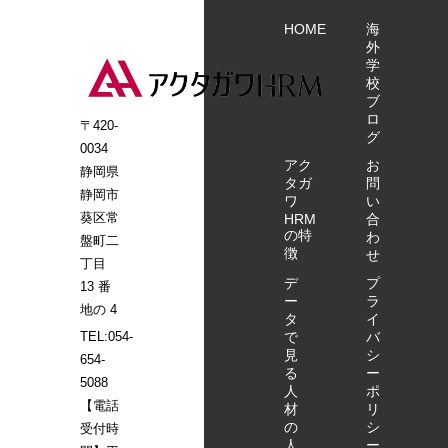
の同行支援 定期
す。 登録支援機
特定技能介護職
アクタガワHRM
的な面談、行政
HOME
海
関として、特定
参観…10分 施設
にご相談くださ
外
機関への通報 生
技能外国人材の
長との面談(導入
い。 特定技能外
学
活オリエンテー
採用決定後、 入
で苦労したこ
国人受け入れの
校
ション 日本人と
国関係の申請書
と・良かったこ
お問い合わせ・
ブ
の交流促進支援
類作成のサポー
と)…10分 特定
ご相談はこちら
ロ
〒420-
介護福祉士試験
ト、入社後の支
グ
技能介護職との
から
0034
支援（希望によ
援計画の作成、
面談…20分 特定
アク
お
静岡県
る） 転職支援
定期面談等のフ
技能全般に関す
タガ
問
（人員整理等の
静岡市
ォローまで実施
ワ
い
る質疑応答…15
場合） 相談・苦
葵区常
HRM
合
します。 特定技
分 アクタガワ
の特
情への対応 アク
わ
能外国人を受け
盤町二
特定技能無料見
徴
せ
タガワHRMでは
入れたいけれ
丁目
学会・お申込み
「外国人を採用
ど、何をすれば
デ
プ
はこちらから！
13 番
したい企業」と
ー
ラ
いいのかわから
地の 4
タ
イ
「日本で働きた
ない… どこに相
で
バ
TEL:054-
い外国人」を マ
談すればいいの
見
シ
654-
ッチングさせる
かわからない…
る
ー
5088
特定技能の介護
そんなお悩みを
人
ポ
人材紹介サービ
【電話
お持ちの方は、
材
リ
スを行っていま
の
シ
受付時
まずはお気軽に
人
ー
す。 登録支援機