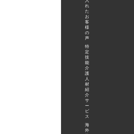
入
にご相談くださ
れ
い。 特定技能外
た
国人受け入れの
お
客
お問い合わせ・
様
ご相談はこちら
の
から
声
特
定
技
能
介
護
人
材
紹
介
サ
ー
ビ
ス
海
外