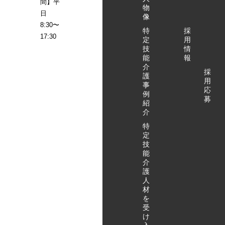
アクタガワHRM
間】平
物
関として、特定
にご相談くださ
日
像
技能外国人材の
い。 特定技能外
8:30〜
特
採
採用決定後、 入
国人受け入れの
17:30
定
用
国関係の申請書
お問い合わせ・
技
情
類作成のサポー
ご相談はこちら
能
報
ト、入社後の支
から
介
採
援計画の作成、
護
用
定期面談等のフ
事
応
例
ォローまで実施
募
紹
します。 特定技
介
能外国人を受け
入れたいけれ
特
定
ど、何をすれば
技
いいのかわから
能
ない… どこに相
介
談すればいいの
護
かわからない…
人
そんなお悩みを
材
を
お持ちの方は、
受
まずはお気軽に
け
アクタガワHRM