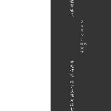
教
育
拠
点
ス
リ
ラ
ン
カ
IIHS
大
学
会
社
情
報
特
定
技
能
介
護
お