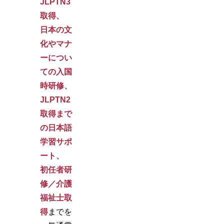
JLPTN3
取得、
日本の文
化やマナ
ーについ
ての入国
時研修、
JLPTN2
取得まで
の日本語
学習サポ
ート、
初任者研
修／介護
福祉士取
得
までを