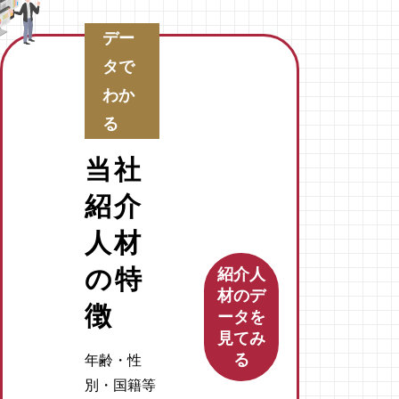
デー
タで
わか
る
当社
紹介
人材
の
特
紹介人
材のデ
徴
ータを
見てみ
る
年齢・性
別・国籍等