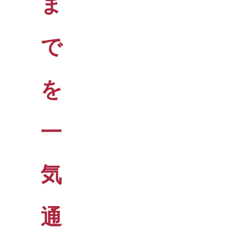
ま
で
を
一
気
通