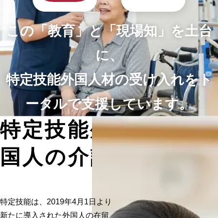
この「教育」と「現場知」を土台
に、
特定技能外国人材の受け入れを
ト
ータルで支援しています。
特定技能外
国人の介護
特定技能は、2019年4月1日より
新たに導入された外国人の在留