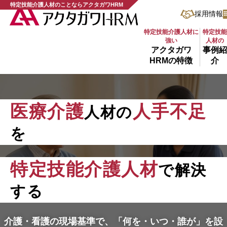
特定技能介護人材のことならアクタガワHRM
採用情報
特定技能介護人材に
特定技
強い
人材の
アクタガワ
事例
HRMの特徴
介
医療介護
人手不足
人材の
を
特定技能介護人材
で解決
する
介護・看護の現場基準で、
「何を・いつ・誰が」を設