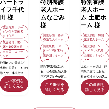
ハートラ
特別養護
特別養護
イフ千代
老人ホー
老人ホー
田 様
ムなごみ
ム 土肥ホ
様
ーム 様
施設形態：サー
ビス付き高齢者
施設形態：特別
施設形態：特別
向け住宅
養護老人ホーム
養護老人ホーム
施設規模：50
施設規模：50
施設規模：50
床〜100床未満
床〜100床未満
床〜100床未満
出身国：スリラ
出身国：ミャン
出身国：ミャン
ンカ
マー
マー
静岡市内の閑静な住
静岡市駿河区にあ
土肥ホーム様は、静
宅街に位置し、ICTの
る、社会福祉法人静
岡県伊豆市にある、
導入や、地域交流を
岡和洋福祉会が運営
社会福祉法人信愛会
積極的に行う先進的
この事例を
する介護老人福祉施
が運営する特別養護
な運営を行っていま
この事例を
この事例を
詳しく見る
設です。 2000年の開
老人ホームです。自
す。介護が必要にな
詳しく見る
詳しく見る
設以来、地域に根ざ
然豊かな環境の中
っても「いきがい」
した介護サービスを
で、地域に根ざした
を感じられる毎日を
提供し、入所サービ
介護サービスを提供
お過ごしいただくと
スを中心にショート
しています。 入所サ
ともに、ご家族にも