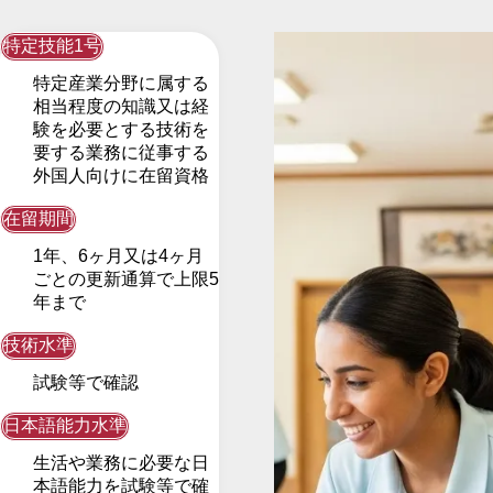
特定技能1号
特定産業分野に属する
相当程度の知識又は経
験を必要とする技術を
要する業務に従事する
外国人向けに在留資格
在留期間
1年、6ヶ月又は4ヶ月
ごとの更新通算で上限5
年まで
技術水準
試験等で確認
日本語能力水準
生活や業務に必要な日
本語能力を試験等で確