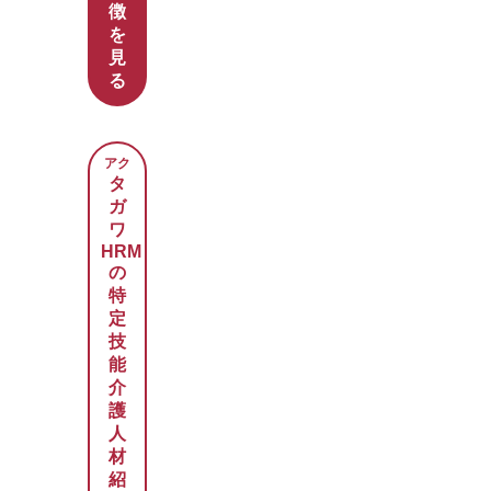
徴
を
見
る
アク
タ
ガ
ワ
HRM
の
特
定
技
能
介
護
人
材
紹