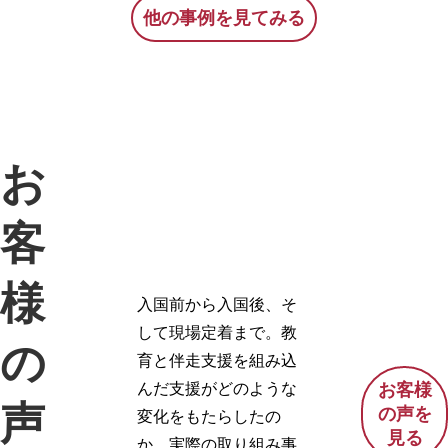
ステイやデイサービ
ービスを中心に、利
他の事例を見てみる
安心していただける
スなどを通じて、地
用者一人ひとりの生
サポートを行ってい
域の高齢者福祉を支
活に寄り添いなが
ます。
えています。 定員50
ら、安心して日々を
名の施設で、利用者
過ごせる環境づくり
一人ひとりの尊厳を
に取り組んでいま
VOICE
大切にし、その人ら
す。また、地域との
しい生活を安心して
つながりを大切にし
お
続けられる環境づく
ながら、利用者様が
りに取り組んでいま
その人らしく暮らし
す。 また、併設サー
続けられる支援を行
客
ビスとの連携を活か
い、地域福祉を支え
し、施設内にとどま
る拠点としての役割
様
らず地域全体を支え
も担っています。
入国前から入国後、そ
る福祉拠点としての
役割も担っていま
して現場定着まで。教
の
す。
育と伴走支援を組み込
んだ支援がどのような
お客様
声
の声を
変化をもたらしたの
見る
か。実際の取り組み事