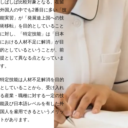
しばしば比較対象となる、在留
外国人の中でも2番目に多い「技
能実習」が「発展途上国への技
術移転」を目的としていること
に対し、「特定技能」は「日本
における人材不足に解消」が目
的としているということが、前
提として異なる点となっていま
す。
特定技能は人材不足解消を目的
としていることから、
受け入れ
る産業・職種に対する一定の技
能及び日本語レベルを有した外
国人を雇用できる
というメリッ
トがあります。