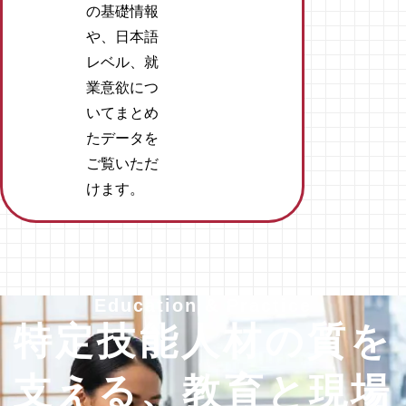
の基礎情報
や、
日本語
レベル、就
業意欲につ
いて
まとめ
たデータを
ご覧いただ
けます。
Education & Practice
特定技能人材の質を
支える、教育と現場