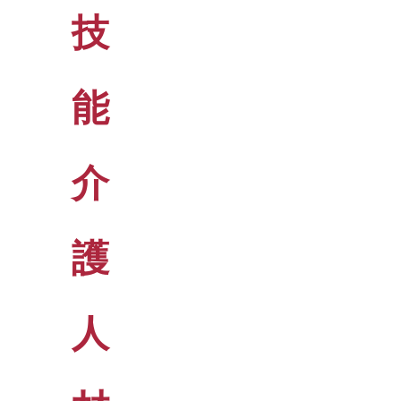
技
能
介
護
人