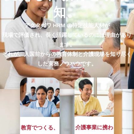
知。
アクタガワ HRM の特定技能人材が
現場で評価され、長く活躍しているのには
理由があり
ます。
それが、入国前からの教育体制と
介護現場を知り尽く
した実務ノウハウです。
介護事業に携わ
教育でつくる、