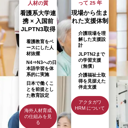
って 25 年
人材の質
現場から生ま
看護系大学連
れた
支援体制
携
×
入国前
JLPTN3取得
介護現場を理
解した支援設
看護教育をベ
計
ースにした人
材抜擢
JLPTN2まで
の学習支援
N4⇒N3への日
（無償）
本語学習を体
系的に実施
介護福祉士取
得を見据えた
日本で働くこ
伴走支援
とを前提とし
た教育設定
アクタガワ
HRM について
海外人材育成
の仕組みを見
る