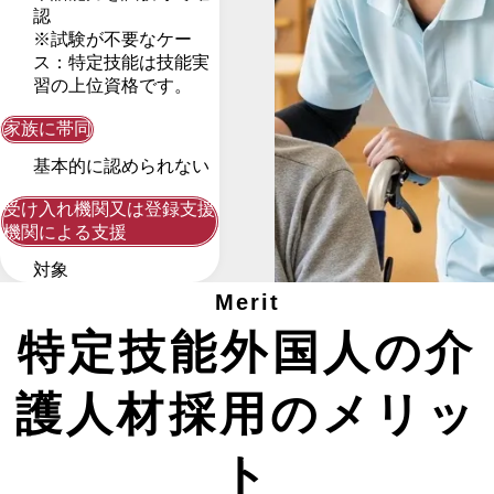
認
※試験が不要なケー
ス：特定技能は技能実
習の上位資格です。
家族に帯同
基本的に認められない
受け入れ機関又は登録支援
機関による支援
対象
Merit
特定技能外国人の介
護人材採用のメリッ
ト