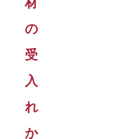
材
の
受
入
れ
か