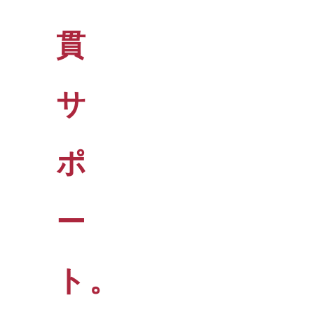
貫
サ
ポ
ー
ト。