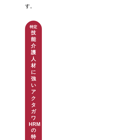
す。
特定
技
能
介
護
人
材
に
強
い
ア
ク
タ
ガ
ワ
HRM
の
特