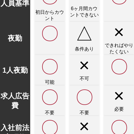
人員基準
6ヶ月間カウ
初日からカウ
ントできない
ント
×
〇
△
夜勤
できれば
やり
条件あり
たくない
×
〇
〇
1人夜勤
不可
可能
×
〇
〇
求人広告
費
必要
不要
不要
×
〇
〇
入社前
法