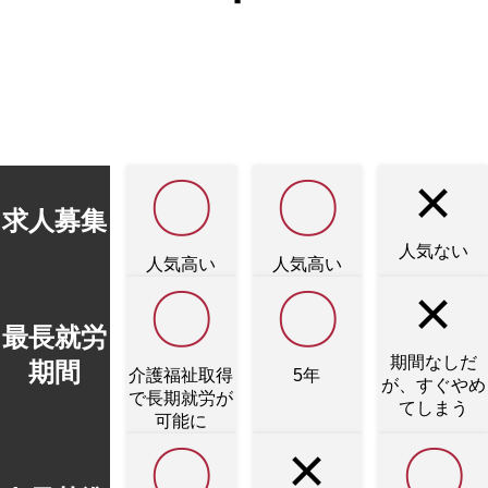
おすすめ！
特定技能
技能
実習
日本人
介
外国人
生
護職
×
〇
〇
求人募集
人気ない
人気高い
人気高い
×
〇
〇
最長
就労
期間なしだ
期間
介護福祉取得
5年
が、
すぐやめ
で
長期就労が
てしまう
可能に
×
〇
〇