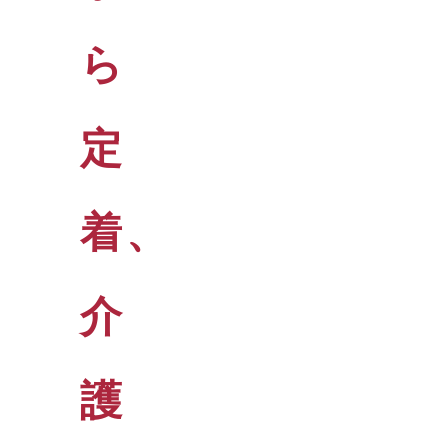
ら
定
着、
介
護