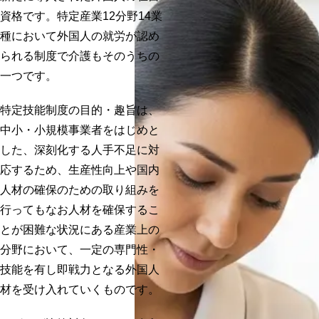
資格
です。特定産業12分野14業
種において外国人の就労が認め
られる制度で介護もそのうちの
一つです。
特定技能制度の目的・趣旨は、
中小・小規模事業者をはじめと
した、深刻化する人手不足に対
応するため、生産性向上や国内
人材の確保のための取り組みを
行ってもなお人材を確保するこ
とが困難な状況にある産業上の
分野において、
一定の専門性・
技能を有し即戦力となる外国人
材を受け入れていく
ものです。