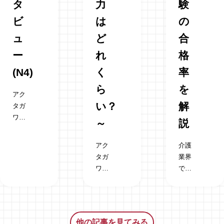
タ
力
験
ビ
は
の
ュ
ど
合
ー
れ
格
(N4)
く
率
ら
を
アク
い？
解
タガ
ワ
～
説
HRM
が紹
アク
介護
介す
タガ
業界
るミ
ワ
で外
ャン
HRM
国人
マー
が紹
材の
特定
介す
採用
技能
る、
が進
外国
他の記事を見てみる