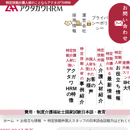
特定技能介護人材のことならアクタガワHRM
お
問
採
運
プライバ
い
用
営
シーポリ
情
会
合
シー
報
社
わ
せ
特
特定
特定技
特定
定
特定
技能
能介護
技能
技
技能
外国人
外国
人材に
人材
提携
能
介護
人材を
人
強い
お
外拠
人
を知
受け入
介
アク
スリ
材
る
役
れた
護
タガ
ン
の
最
お客
立
人
IIH
ワ
事
新
様の
ち
大
材
HRM
例
情
声
情
の特
紹
紹
報
報
徴
介
介
費用・制度
介護福祉士国家試験
日本語・教育
ホーム
お役立ち情報
特定技能外国人スタッフの日本語会話能力はどれく