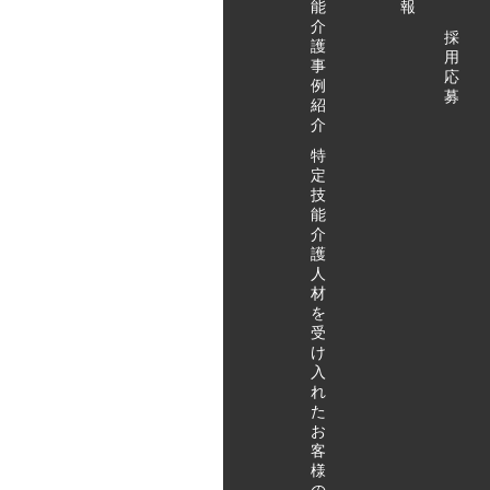
能
報
介
採
護
用
事
応
例
募
紹
介
特
定
技
能
介
護
人
材
を
受
け
入
れ
た
お
客
様