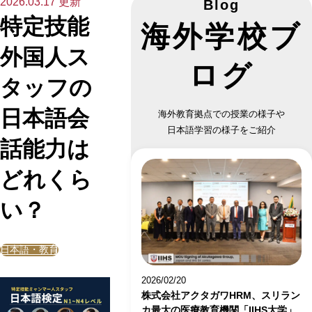
2026.03.17 更新
Blog
特定技能
海外学校ブ
外国人ス
ログ
タッフの
日本語会
海外教育拠点での授業の様子や
日本語学習の様子をご紹介
話能力は
どれくら
い？
日本語・教育
2026/02/20
株式会社アクタガワHRM、スリラン
カ最大の医療教育機関「IIHS大学」