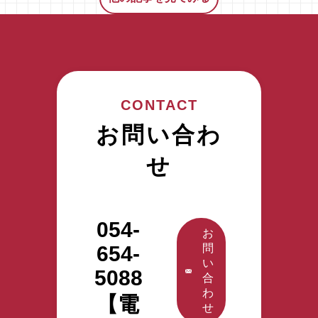
特定
む
人の
技能
中、
日本
外国
「日
語会
人ス
本語
話能
タッ
能力
力を
フの
試験
N1か
実際
（JLPT）
CONTACT
らN4
に働
N3レ
まで
お問い合わ
く様
ベ
のレ
子を
ル」
ベル
せ
動画
を採
別で
でご
用条
比較
紹介
件と
しま
いた
して
054-
し
しま
設定
お
た。
654-
す。
問
する
今回
い
今回
施設
5088
は、
合
は
が増
「N4」
わ
「小
えて
【電
合格
せ
規模
いま