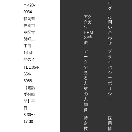
ロ
〒420-
グ
0034
アク
お
静岡県
タガ
問
静岡市
ワ
い
葵区常
HRM
合
の特
わ
盤町二
徴
せ
丁目
デ
プ
13 番
ー
ラ
地の 4
タ
イ
で
バ
TEL:054-
見
シ
654-
る
ー
5088
人
ポ
【電話
材
リ
の
シ
受付時
人
ー
間】平
物
日
像
8:30〜
特
採
17:30
定
用
技
情