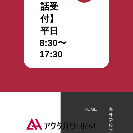
者 エ
話受
多機
す。
イさ
能」
しか
んに
付】
「グ
し、
イン
ルー
N3と
平日
タビ
プホ
は具
ュ
ー
体的
8:30〜
ー。
ム」
にど
日本
17:30
で介
の程
語検
護主
度の
定
任と
日本
N4（日
して
語力
働く
を指
ミャ
すの
ンマ
でし
ー人
ょう
スタ
か。
HOME
海
ッフ
外
学
通称
校
ブ