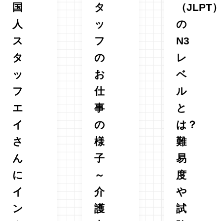
国
タ
（JLPT
人
ッ
の
ス
フ
N3
タ
の
レ
ッ
お
ベ
フ
仕
ル
エ
事
と
イ
の
は？
さ
様
難
ん
子
易
に
～
度
イ
介
や
ン
護
試