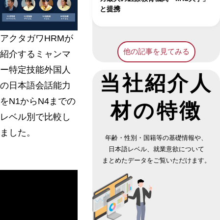
と提携
アクタガワHRMが
他の記事を見てみる
紹介するミャンマ
ー特定技能外国人
当社紹介人
の日本語会話能力
をN1からN4までの
材の
特徴
レベル別で比較し
ました。
年齢・性別・国籍等の基礎情報や、
日本語レベル、就業意欲について
まとめたデータをご覧いただけます。