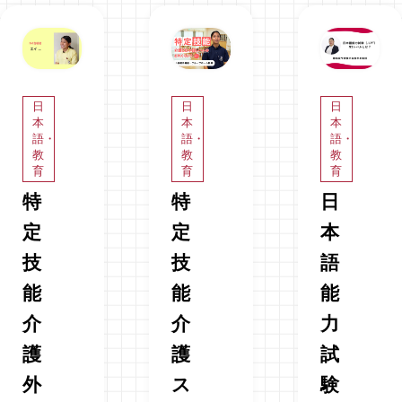
日
日
日
本
本
本
語・
語・
語・
教
教
教
育
育
育
特
特
日
定
定
本
技
技
語
能
能
能
介
介
力
護
護
試
外
ス
験