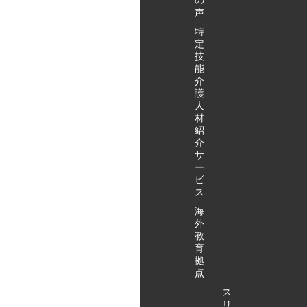
の
声
特
定
技
能
介
護
人
材
紹
介
サ
ー
ビ
ス
海
外
教
育
拠
点
ス
リ