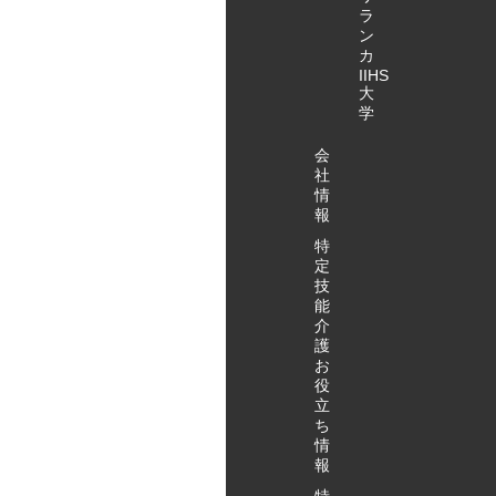
ラ
ン
カ
IIHS
大
学
会
社
情
報
特
定
技
能
介
護
お
役
立
ち
情
報