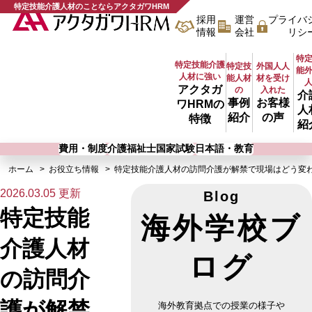
特定技能介護人材のことならアクタガワHRM
採用
運営
プライバ
情報
会社
リシ
特
特定技能介護
特定技
外国人人
能
人材に強い
能人材
材を受け
アクタガ
の
入れた
介
事例
お客様
ワHRMの
人
紹介
の声
特徴
紹
費用・制度
介護福祉士国家試験
日本語・教育
ホーム
お役立ち情報
特定技能介護人材の訪問介護が解禁で現場はどう変
2026.03.05 更新
Blog
特定技能
海外学校ブ
介護人材
ログ
の訪問介
護が解禁
海外教育拠点での授業の様子や