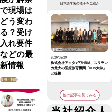
日本語学習の様子をご紹介
で現場は
どう変わ
る？受け
入れ要件
などの最
2026/02/20
新情報
株式会社アクタガワHRM、スリラン
カ最大の医療教育機関「IIHS大学」
と提携
費用・制度
他の記事を見てみる
当社紹介人