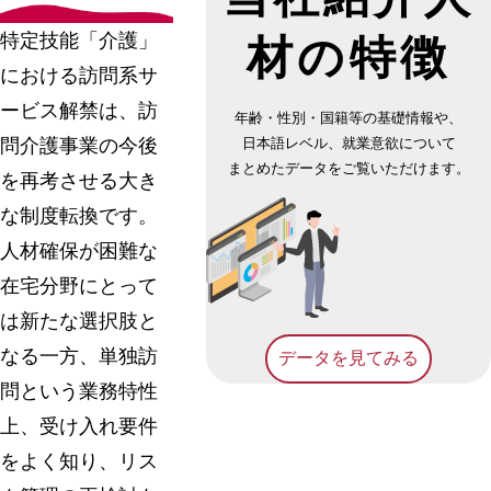
特定技能「介護」
材の
特徴
における訪問系サ
ービス解禁は、訪
年齢・性別・国籍等の基礎情報や、
問介護事業の今後
日本語レベル、就業意欲について
まとめたデータをご覧いただけます。
を再考させる大き
な制度転換です。
人材確保が困難な
在宅分野にとって
は新たな選択肢と
なる一方、単独訪
データを見てみる
問という業務特性
上、受け入れ要件
をよく知り、リス