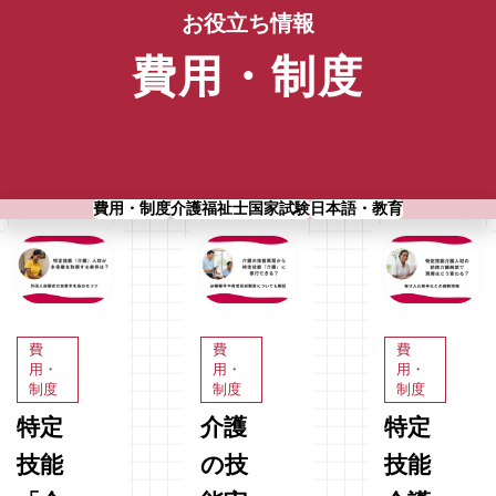
お役立ち情報
費用・制度
費用・制度
介護福祉士国家試験
日本語・教育
費
費
費
用・
用・
用・
制度
制度
制度
特定
介護
特定
技能
の技
技能