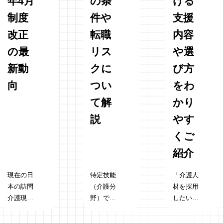
年4月
の条
ける
制度
件や
支援
改正
転職
内容
の最
リス
や選
新動
クに
び方
向
つい
をわ
て解
かり
説
やす
くご
紹介
現在の日
特定技能
「介護人
本の訪問
（介護分
材を採用
介護現場
野）で働
したいけ
では、慢
く外国人
れど、登
性的な人
は、制度
録支援機