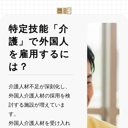
手不足が
上は転職
関ってそ
←
1
2
課題とな
が認めら
もそも何
っていま
れていま
だろう」
す。 この
す。ただ
「登録支
特定技能「介
状況を背
し、在留
援機関の
景に、外
資格の変
選び方が
護」で外国人
国人介護
更許可申
わからな
を雇用するに
人材の訪
請や届出
い」と、
問介護従
義務な
施設長や
は？
事が注目
ど、日本
経営者の
されてい
人の転職
方は不安
ます。 本
とは異な
に感じて
記事で
る手続
しまいま
介護人材不足が深刻化し、
は、外国
き・制約
すよね。
外国人介護人材の採用を検
人介護人
があり、
特定技能
材の訪問
受入れ施
「介護」
討する施設が増えていま
系サービ
設側にも
で特定技
す。
ス
実務上の
能
外国人介護人材を受け入れ