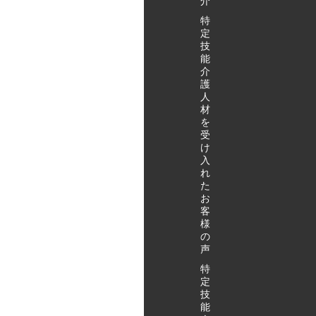
介
特
定
技
能
介
護
人
材
を
受
け
入
れ
た
お
客
様
の
声
特
定
技
能