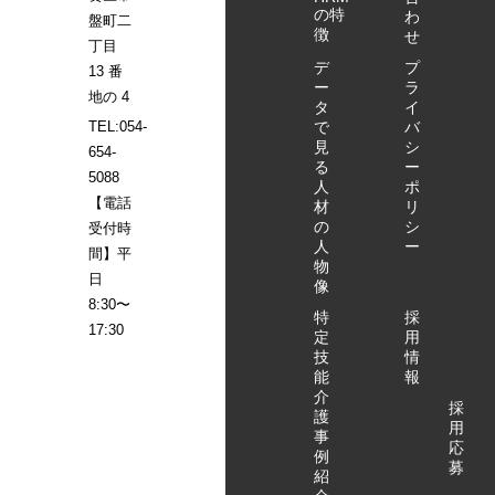
の特
わ
盤町二
徴
せ
丁目
デ
プ
13 番
ー
ラ
地の 4
タ
イ
で
バ
TEL:054-
見
シ
654-
る
ー
5088
人
ポ
【電話
材
リ
の
シ
受付時
人
ー
間】平
物
日
像
8:30〜
特
採
17:30
定
用
技
情
能
報
介
採
護
用
事
応
例
募
紹