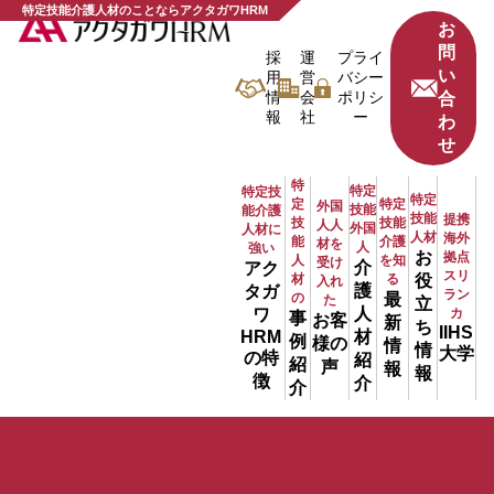
特定技能介護人材のことならアクタガワHRM
お
問
採
運
プライ
い
用
営
バシー
情
会
ポリシ
合
報
社
ー
わ
せ
特
特定
特定技
特定
定
特定
外国
技能
能介護
技能
提携
技
技能
人人
外国
人材に
人材
海外
能
介護
材を
人
強い
お
拠点
人
を知
受け
介
アク
スリ
材
る
役
入れ
護
タガ
ラン
の
最
た
立
人
ワ
カ
事
お客
新
ち
IIHS
材
HRM
例
様の
情
情
大学
の特
紹
紹
声
報
報
徴
介
介