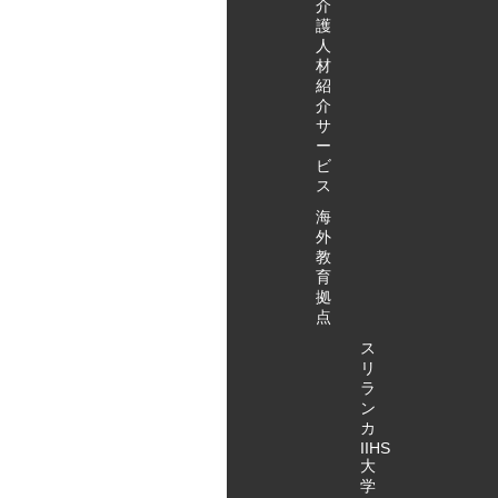
介
護
人
材
紹
介
サ
ー
ビ
ス
海
外
教
育
拠
点
ス
リ
ラ
ン
カ
IIHS
大
学