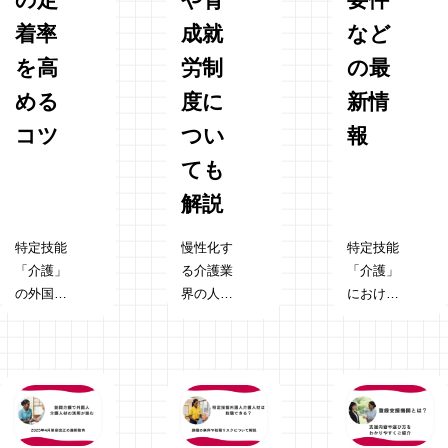
着率
成就
など
を高
労制
の最
める
度に
新情
コツ
つい
報
ても
解説
特定技能
慢性化す
特定技能
「介護」
る介護業
「介護」
の外国人
界の人手
における
材確保
不足を解
訪問系サ
は、施設
消するた
ービス解
運営の重
めに注目
禁は、訪
要な課題
されてい
問介護事
となって
る外国人
業の今後
います。
労働者。
を再考さ