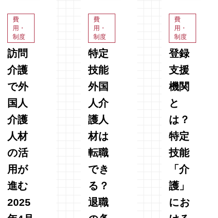
しかし、
近頃は外
せる大き
「せっか
国介護人
な制度転
費
費
費
く採用し
材の浸透
換です。
用・
用・
用・
制度
制度
制度
てもすぐ
が進み、
人材確保
に辞めて
「外国労
が困難な
訪問
特定
登録
しまう」
働人材が
在宅分野
介護
技能
支援
「定着率
施設を選
にとって
が上がら
ぶ」時代
は新たな
で外
外国
機関
ない」と
が迫って
選択肢と
国人
人介
と
いった悩
いるとも
なる一
みを抱え
言われて
方、単独
介護
護人
は？
る現場は
います。
訪問とい
人材
材は
特定
少なくあ
そこで今
う業務特
りま
性上、
の活
転職
技能
用が
でき
「介
進む
る？
護」
2025
退職
にお