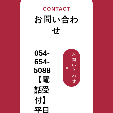
CONTACT
お問い合わ
せ
054-
お
654-
問
い
5088
合
わ
【電
せ
話受
付】
平日