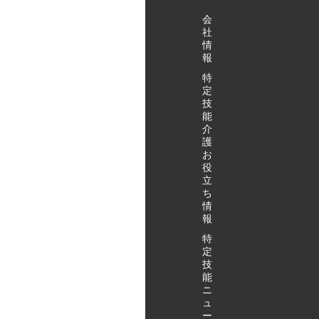
会
社
情
報
特
定
技
能
介
護
お
役
立
ち
情
報
特
定
技
能
ニ
ュ
ー