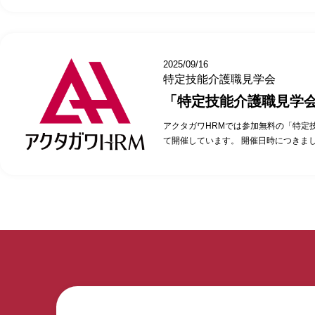
（水）14時00分～15時00分 ・2025年
さい） 当日の内容 当日の流れの説明…
時00分 ・2025年12月10日（水）14時0
能介護職参観…10分 施設長との面談(
11日（木）14時00分～15時00分 ・20
と)…10分 特定技能介護職との面談…2
～15時00分 （施設・集合場所・時間
応答…15分 アクタガワ特定技能無料
ります） 株式会社アクタガワにて活躍
2025/09/16
ビュー、活用している施設の施設長にそ
特定技能介護職見学会
ンスです。 ご参加いただいたお客様か
「特定技能介護職見学
います。 ・1時間+αの見学会の時間が
技能社員の方と話ができ、日本語力に驚
アクタガワHRMでは参加無料の「特定
の苦労話と、その時どう対応したか聞く
て開催しています。 開催日時につきま
れるイメージができた。 特定技能外国
い。 株式会社アクタガワにて活躍中の
は、ぜひお申込み・お問合わせください
ー、活用している施設の施設長にそのポ
ので、ご希望の日時をお早めにご連絡く
です。 ご参加いただいたお客様からは
流れの説明…5分 ・実際に勤務している
す。 ・1時間+αの見学会の時間がちょ
施設長との面談(導入で苦労したこと・良
社員の方と話ができ、日本語力に驚いた。
能介護職との面談…20分 ・特定技能全
見学する事ができた。 ・受け入れ先の
タガワ特定技能無料見学会・お申込みは
対応したか聞く事ができ、特定技能を受
特定技能外国人の活用にご興味がある法
時を表記の上、お申込み・お問合わせく
無料見学会・お申込みはこちらから！ 
明…5分 ・実際に勤務している特定技能