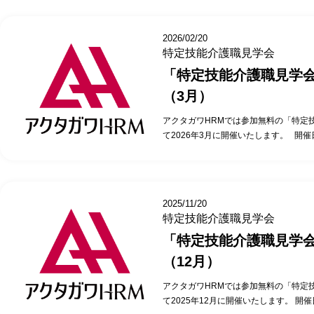
については、変更となる場合があります
10分 特定技能介護職との面談…20分
ない場合もお気軽にご相談ください。 
15分 アクタガワ特定技能無料見学会
の特定技能外国人へのインタビュー、活
2026/02/20
のポイントを直接聞けるチャンスです。
特定技能介護職見学会
は、こんな意見をいただいています。 1
「特定技能介護職見学
うどよかった。 直接特定技能社員の方
た。 受け入れ先の施設長の苦労話と、
（3月）
でき、特定技能を受け入れるイメージが
用にご興味がある法人様は、ぜひお申込
アクタガワHRMでは参加無料の「特定
（募集枠に限りがありますので、ご希望
て2026年3月に開催いたします。 開催日
さい） 特定技能介護職見学会 当日の内
時00分～15時00分 2026年3月13日（金
際に勤務している特定技能介護職参観…1
年3月17日（火）14時00分～15時00分 
労したこと・良かったこと)…10分 特定
分～15時00分 2026年3月28日（土）1
定技能全般に関する質疑応答…15分 
いては、変更となる場合があります） 
2025/11/20
お申込みはこちらから！
の特定技能外国人へのインタビュー、活
特定技能介護職見学会
のポイントを直接聞けるチャンスです。
「特定技能介護職見学
は、こんな意見をいただいています。 1
うどよかった。 直接特定技能社員の方
（12月）
た。 受け入れ先の施設長の苦労話と、
でき、特定技能を受け入れるイメージが
アクタガワHRMでは参加無料の「特定
用にご興味がある法人様は、ぜひお申込
て2025年12月に開催いたします。 開催
（募集枠に限りがありますので、ご希望