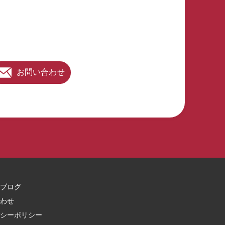
5分 ・実際に勤務している特定技能介護職参観…10分 ・施設長との面
談(導入で苦労したこと・良かったこと)…10分 ・特定技能介護職との
面談…20分 ・特定技能全般に関する質疑応答…15分 アクタガワ特定技
能無料見学会・お申込みはこちらから！
お問い合わせ
ブログ
わせ
シーポリシー