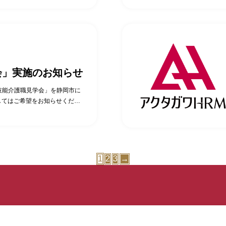
12月04日（木）14時00分～15
5分 実際に勤務している特定技
0分～15時00分 ・2025年12月
導入で苦労したこと・良かったこ
25年12月18日（木）14時00分
0分 特定技能全般に関する質疑
については、変更となる場合があ
見学会・お申込みはこちらから！
中の特定技能外国人へのインタ
のポイントを直接聞けるチャ
らは、こんな意見をいただいて
会」実施のお知らせ
ちょうどよかった。 ・直接特定
いた。 ・受け入れ先の施設長
技能介護職見学会」を静岡市に
事ができ、特定技能を受け入
してはご希望をお知らせくださ
人の活用にご興味がある法人様
特定技能外国人へのインタビュ
。 （募集枠に限りがあります
イントを直接聞けるチャンス
ださい） 当日の内容 ・当日の
、こんな意見をいただいていま
特定技能介護職参観…10分 ・
うどよかった。 ・直接特定技能
かったこと)…10分 ・特定技
 ・特定技能社員を複数(2人)
1
2
3
→
般に関する質疑応答…15分 アク
施設長の苦労話と、その時どう
こちらから！
け入れるイメージができた。
人様は、下記よりご希望の日
ださい。 アクタガワ特定技能
当日の内容 ・当日の流れの説
介護職参観…10分 ・施設長と