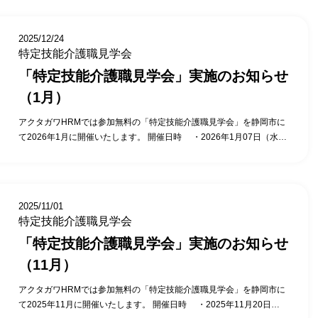
年4月30日（木）14時00分～15時00分 （日時については、変更となる
…10分 特定技能介護職との面談…20分 特定技能全般に関する質疑応
場合があります） 株式会社アクタガワにて活躍中の特定技能外国人へ
答…15分 アクタガワ特定技能無料見学会・お申込みはこちらから！
のインタビュー、活用している施設の施設長にそのポイントを直接聞
2025/12/24
けるチャンスです。 ご参加いただいたお客様からは、こんな意見をい
特定技能介護職見学会
ただいています。 1時間+αの見学会の時間がちょうどよかった。 直接
「特定技能介護職見学会」実施のお知らせ
特定技能社員の方と話ができ、日本語力に驚いた。 受け入れ先の施設
長の苦労話と、その時どう対応したか聞く事ができ、特定技能を受け
（1月）
入れるイメージができた。 特定技能外国人の活用にご興味がある法人
様は、ぜひお申込み・お問合わせください。 （募集枠に限りがありま
アクタガワHRMでは参加無料の「特定技能介護職見学会」を静岡市に
すので、ご希望の日時をお早めにご連絡ください） 特定技能介護職見
て2026年1月に開催いたします。 開催日時 ・2026年1月07日（水）
学会 当日の内容 当日の流れの説明…5分 実際に勤務している特定技能
14時00分～15時00分 ・2026年1月08日（木）14時00分～15時00分
介護職参観…10分 施設長との面談(導入で苦労したこと・良かったこ
・2026年1月14日（水）14時00分～15時00分 ・2026年1月16日
と)…10分 特定技能介護職との面談…20分 特定技能全般に関する質疑
（金）14時00分～15時00分 ・2026年1月19日（月）14時00分～15時
応答…15分 アクタガワ特定技能無料見学会・お申込みはこちらから！
00分 ・2026年1月21日（水）14時00分～15時00分 （日時について
2025/11/01
は、変更となる場合があります） 株式会社アクタガワにて活躍中の特
特定技能介護職見学会
定技能外国人へのインタビュー、活用している施設の施設長にそのポ
「特定技能介護職見学会」実施のお知らせ
イントを直接聞けるチャンスです。 ご参加いただいたお客様からは、
こんな意見をいただいています。 ・1時間+αの見学会の時間がちょう
（11月）
どよかった。 ・直接特定技能社員の方と話ができ、日本語力に驚い
た。 ・受け入れ先の施設長の苦労話と、その時どう対応したか聞く事
アクタガワHRMでは参加無料の「特定技能介護職見学会」を静岡市に
ができ、特定技能を受け入れるイメージができた。 特定技能外国人の
て2025年11月に開催いたします。 開催日時 ・2025年11月20日
活用にご興味がある法人様は、ぜひお申込み・お問合わせください。