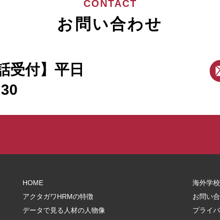
CONTACT
と)…10分 ・特定技能介護職
る質疑応答…15分 アクタガワ特
お問い合わせ
ら！
話受付】平日
:30
HOME
海外学校
アクタガワHRMの特徴
お問い合
データで見る人材の人物像
プライバ