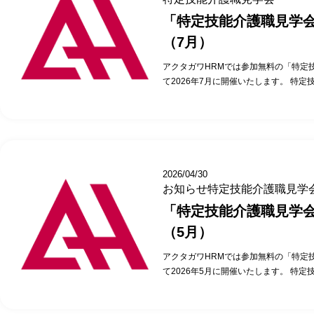
「特定技能介護職見学
（7月）
アクタガワHRMでは参加無料の「特定
て2026年7月に開催いたします。 特定
2026年7月 8日（水）14時00分～15時0
00分～15時00分 2026年7月22日（水）1
月29日（水）14時00分～15時00分
合があります） ※上記日程でご都合が
ください。 株式会社アクタガワにて活
タビュー、活用している施設の施設長に
2026/04/30
ャンスです。 ご参加いただいたお客様
お知らせ
特定技能介護職見学
ています。 1時間+αの見学会の時間が
「特定技能介護職見学
能社員の方と話ができ、日本語力に驚い
労話と、その時どう対応したか聞く事が
（5月）
イメージができた。 特定技能外国人の
アクタガワHRMでは参加無料の「特定
ぜひお申込み・お問合わせください。 
て2026年5月に開催いたします。 特定
で、ご希望の日時をお早めにご連絡くだ
2026年5月12日（火）14時00分～15時0
当日の内容 当日の流れの説明…5分 実
時00分～15時00分 2026年5月26日（
職参観…10分 施設長との面談(導入で