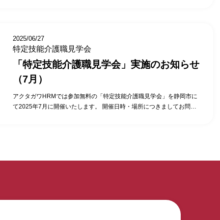
（木）13時30分～14時30分 ・2025年11月22日（土）13時30分～14
（募集枠に限りがありますので、ご希望の日時をお早めにご連絡くだ
時30分 ・2025年11月29日（土）13時30分～14時30分 （施設・集合
さい） 当日の内容 ・当日の流れの説明…5分 ・実際に勤務している特
場所・時間については、変更となる場合があります） 株式会社アクタ
定技能介護職参観…10分 ・施設長との面談(導入で苦労したこと・良か
ガワにて活躍中の特定技能外国人へのインタビュー、活用している施
2025/06/27
ったこと)…10分 ・特定技能介護職との面談…20分 ・特定技能全般に
設の施設長にそのポイントを直接聞けるチャンスです。 ご参加いただ
特定技能介護職見学会
関する質疑応答…15分 アクタガワ特定技能無料見学会・お申込みはこ
いたお客様からは、こんな意見をいただいています。 ・1時間+αの見
ちらから！
「特定技能介護職見学会」実施のお知らせ
学会の時間がちょうどよかった。 ・直接特定技能社員の方と話がで
き、日本語力に驚いた。 ・受け入れ先の施設長の苦労話と、その時ど
（7月）
う対応したか聞く事ができ、特定技能を受け入れるイメージができ
た。 特定技能外国人の活用にご興味がある法人様は、ぜひお申込み・
アクタガワHRMでは参加無料の「特定技能介護職見学会」を静岡市に
お問合わせください。 （募集枠に限りがありますので、ご希望の日時
て2025年7月に開催いたします。 開催日時・場所につきましてお問い
をお早めにご連絡ください） 当日の内容 ・当日の流れの説明…5分 ・
合わせ下さい。 株式会社アクタガワにて活躍中の特定技能外国人への
実際に勤務している特定技能介護職参観…10分 ・施設長との面談(導入
インタビュー、活用している施設の施設長にそのポイントを直接聞け
で苦労したこと・良かったこと)…10分 ・特定技能介護職との面談…20
るチャンスです。 ご参加いただいたお客様からは、こんな意見をいた
分 ・特定技能全般に関する質疑応答…15分 アクタガワ特定技能無料見
だいています。 ・1時間+αの見学会の時間がちょうどよかった。 ・直
学会・お申込みはこちらから！
接特定技能社員の方と話ができ、日本語力に驚いた。 ・特定技能社員
を複数(2人)見学する事ができた。 ・受け入れ先の施設長の苦労話と、
その時どう対応したか聞く事ができ、特定技能を受け入れるイメージ
ができた。 特定技能外国人の活用にご興味がある法人様は、ぜひお申
込み・お問合わせください。 （募集枠に限りがありますので、ご希望
の日時をお早めにご連絡ください） 当日の内容 ・当日の流れの説明…