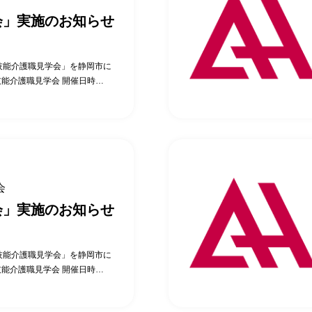
会」実施のお知らせ
技能介護職見学会」を静岡市に
技能介護職見学会 開催日時
0分 2026年7月15日（水）14時
4時00分～15時00分 2026年7
 （日時については、変更となる場
合わない場合もお気軽にご相談
躍中の特定技能外国人へのイン
そのポイントを直接聞けるチ
からは、こんな意見をいただい
会
ちょうどよかった。 直接特定技
会」実施のお知らせ
た。 受け入れ先の施設長の苦
でき、特定技能を受け入れる
活用にご興味がある法人様は、
技能介護職見学会」を静岡市に
（募集枠に限りがありますの
技能介護職見学会 開催日時
さい） 特定技能介護職見学会
0分 2026年5月19日（火）14
際に勤務している特定技能介護
火）14時00分～15時00分 （日時
苦労したこと・良かったこと)…