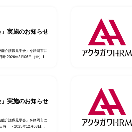
） ※上記日程でご都合が合わ
 特定技能全般に関する質疑応答…
株式会社アクタガワにて活躍中
・お申込みはこちらから！
用している施設の施設長にそ
 ご参加いただいたお客様から
時間+αの見学会の時間がちょ
会」実施のお知らせ
と話ができ、日本語力に驚い
その時どう対応したか聞く事が
できた。 特定技能外国人の活
み・お問合わせください。
技能介護職見学会」を静岡市に
の日時をお早めにご連絡くだ
時 2026年3月06日（金）14
容 当日の流れの説明…5分 実
）14時00分～15時00分 2026
0分 施設長との面談(導入で苦
2026年3月27日（金）14時00
技能介護職との面談…20分 特
4時00分～15時00分 （日時につ
アクタガワ特定技能無料見学会・
株式会社アクタガワにて活躍中
用している施設の施設長にそ
 ご参加いただいたお客様から
会」実施のお知らせ
時間+αの見学会の時間がちょ
と話ができ、日本語力に驚い
その時どう対応したか聞く事が
できた。 特定技能外国人の活
技能介護職見学会」を静岡市に
み・お問合わせください。
日時 ・2025年12月03日
の日時をお早めにご連絡くだ