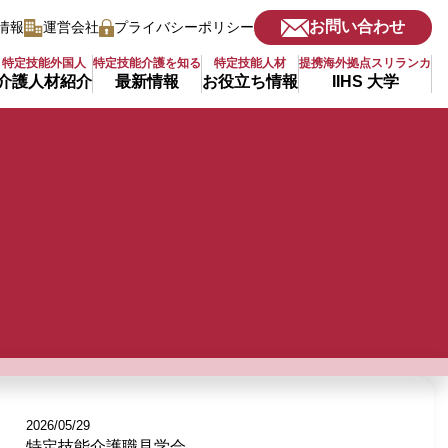
お問い合わせ
情報
運営会社
プライバシーポリシー
特定技能外国人
特定技能介護を知る
特定技能人材
提携海外拠点スリランカ
介護人材紹介
最新情報
お役立ち情報
IIHS 大学
2026/05/29
特定技能介護職見学会