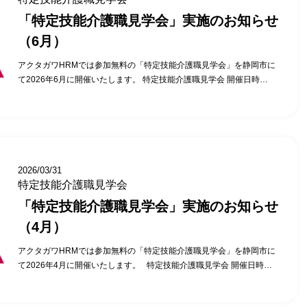
「特定技能介護職見学会」実施のお知らせ
（6月）
アクタガワHRMでは参加無料の「特定技能介護職見学会」を静岡市に
て2026年6月に開催いたします。 特定技能介護職見学会 開催日時
2026年6月04日（木）14時00分～15時00分 2026年6月11日（木）14
時00分～15時00分 2026年6月18日（木）14時00分～15時00分 2026
年6月25日（木）14時00分～15時00分 （日時については、変更となる
場合があります） ※上記日程でご都合が合わない場合もお気軽にご相
談ください。 株式会社アクタガワにて活躍中の特定技能外国人へのイ
ンタビュー、活用している施設の施設長にそのポイントを直接聞ける
2026/03/31
チャンスです。 ご参加いただいたお客様からは、こんな意見をいただ
特定技能介護職見学会
いています。 1時間+αの見学会の時間がちょうどよかった。 直接特定
「特定技能介護職見学会」実施のお知らせ
技能社員の方と話ができ、日本語力に驚いた。 受け入れ先の施設長の
苦労話と、その時どう対応したか聞く事ができ、特定技能を受け入れ
（4月）
るイメージができた。 特定技能外国人の活用にご興味がある法人様
アクタガワHRMでは参加無料の「特定技能介護職見学会」を静岡市に
は、ぜひお申込み・お問合わせください。 （募集枠に限りがあります
て2026年4月に開催いたします。 特定技能介護職見学会 開催日時
ので、ご希望の日時をお早めにご連絡ください） 特定技能介護職見学
2026年4月09日（木）14時00分～15時00分 2026年4月16日（木）14
会 当日の内容 当日の流れの説明…5分 実際に勤務している特定技能介
時00分～15時00分 2026年4月23日（木）14時00分～15時00分 2026
護職参観…10分 施設長との面談(導入で苦労したこと・良かったこと)