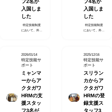
フ2名が
フ4名が
入国しま
入国しま
した
した
特定技能制度
特定技能制度
において、外国
において、外国
人受入れを行う
人受入れを行う
企業は受入れ機
企業は受入れ機
関（特定技能所
関（特定技能所
属機関）と呼ば
属機関）と呼ば
2026/01/14
2025/12/16
れ、 特定技能外
れ、 特定技能外
特定技能サ
特定技能サ
国人に対して業
国人に対して業
ポート
ポート
務や日常生活を
務や日常生活を
ミャンマ
スリラン
円滑に行えるよ
円滑に行えるよ
うに、 「支援計
うに、 「支援計
ーからア
カからア
画」を作成し 、
画」を作成し 、
クタガワ
クタガワ
支援を行うこと
支援を行うこと
が義務付けられ
が義務付けられ
HRMの支
HRMの登
ています。 上記
ています。 上記
援スタッ
録支援ス
のような負担が
のような負担が
企業様にないよ
企業様にないよ
フ3名が
タッフ3