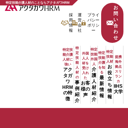
特定技能介護人材のことならアクタガワHRM
お
問
採
運
プライ
い
用
営
バシー
情
会
ポリシ
合
報
社
ー
わ
せ
特
特定
特定技
特定
定
特定
外国
技能
能介護
技能
提携
技
技能
人人
外国
人材に
人材
海外
能
介護
材を
人
強い
お
拠点
人
を知
受け
介
アク
スリ
材
る
役
入れ
護
タガ
ラン
の
最
た
立
人
ワ
カ
事
お客
新
ち
IIHS
材
HRM
例
様の
情
情
大学
の特
紹
紹
声
報
報
徴
介
介