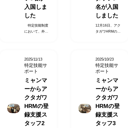
う、すべてを代
う、すべてを代
入国しま
名が入国
わりに支援・実
わりに支援・実
した
しました
施していくこと
施していくこと
が アクタガワ
が アクタガワ
特定技能制度
12月16日、アク
HRMの「登録支
HRMの「登録支
において、外国
タガワHRMの登
援機関」の役割
援機関」の役割
人受入れを行う
録支援スタッフ
です。 入国前の
です。 入国前の
企業は受入れ機
となる特定技能
支援サービス 出
支援サービス 出
関（特定技能所
外国人、スリラ
入国する際の送
入国する際の送
属機関）と呼ば
ンカの3名の方
迎 在留資格申請
迎 在留資格申請
2025/11/13
2025/10/23
れ、 特定技能外
が入国いたしま
サポート 入管対
サポート 入管対
特定技能サ
特定技能サ
国人に対して業
した。 特定技能
応代行（提携行
応代行（提携行
ポート
ポート
務や日常生活を
制度において、
政書士） 航空券
政書士） 航空券
ミャンマ
ミャンマ
円滑に行えるよ
外国人受入れを
手配代行 適切な
手配代行 適切な
うに、 「支援計
行う企業は受入
住居確保に係る
住居確保に係る
ーからア
ーからア
画」を作成し 、
れ機関（特定技
支援 渡航前の日
支援 渡航前の日
クタガワ
クタガワ
支援を行うこと
能所属機関）と
本語学習支援
本語学習支援
が義務付けられ
呼ばれ、 特定技
（eラーニング
（eラーニング
HRMの登
HRMの登
ています。 上記
能外国人に対し
提供） 受入れ施
提供） 受入れ施
録支援ス
録支援ス
のような負担が
て業務や日常生
設向け事前情報
設向け事前情報
企業様にないよ
活を円滑に行え
タッフ2
タッフ3
提供 入国後の支
提供 入国後の支
う、すべてを代
るように、 「支