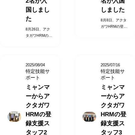
2名が入
名が入国
援計画」を作成
援計画」を作成
語学習支援（e
係る支援 渡航前
ッチングさせる
ッチングさせる
国しまし
しました
し 、支援を行う
し 、支援を行う
ラーニング） 生
の日本語学習支
特定技能の介護
特定技能の介護
ことが義務付け
ことが義務付け
活に必要な契約
援（eラーニン
人材紹介サービ
た
人材紹介サービ
8月8日、アクタ
られています。
られています。
支援 公的手続き
グ提供） 受入れ
スを行っていま
スを行っていま
ガワHRMの登録
上記のような負
上記のような負
の同行支援 定期
施設向け事前情
8月26日、アク
す。 登録支援機
す。 登録支援機
支援スタッフと
担が企業様にな
担が企業様にな
的な面談、行政
報提供 入国後の
タガワHRMの登
関として、特定
関として、特定
なる特定技能外
いよう、すべて
いよう、すべて
機関への通報 生
支援サービス 日
録支援スタッフ
技能外国人材の
技能外国人材の
国人、スリラン
を代わりに支
を代わりに支
活オリエンテー
本語学習支援
となる特定技能
採用決定後、 入
採用決定後、 入
カの1名の方が
援・実施してい
援・実施してい
ション 日本人と
（eラーニン
外国人、インド
国関係の申請書
国関係の申請書
入国いたしまし
くことが アクタ
くことが アクタ
の交流促進支援
グ） 生活に必要
ネシアの2名の
類作成のサポー
類作成のサポー
た。 特定技能制
2025/08/04
2025/07/16
ガワHRMの「登
ガワHRMの「登
介護福祉士試験
な契約支援 公的
方が入国いたし
ト、入社後の支
ト、入社後の支
特定技能サ
度において、外
特定技能サ
録支援機関」の
録支援機関」の
支援（希望によ
手続きの同行支
ました。 特定技
援計画の作成、
援計画の作成、
ポート
国人受入れを行
ポート
役割です。 入国
役割です。 入国
る） 転職支援
援 定期的な面
能制度におい
定期面談等のフ
定期面談等のフ
う企業は受入れ
前の支援サービ
前の支援サービ
（人員整理等の
ミャンマ
談、行政機関へ
ミャンマ
て、外国人受入
ォローまで実施
ォローまで実施
機関（特定技能
ス 出入国する際
ス 出入国する際
場合） 相談・苦
の通報 生活オリ
れを行う企業は
します。 特定技
します。 特定技
ーからア
ーからア
所属機関）と呼
の送迎 在留資格
の送迎 在留資格
情への対応 アク
エンテーション
受入れ機関（特
能外国人を受け
能外国人を受け
ばれ、 特定技能
申請サポート 入
申請サポート 入
クタガワ
クタガワ
タガワHRMでは
日本人との交流
定技能所属機
入れたいけれ
入れたいけれ
外国人に対して
管対応代行（提
管対応代行（提
「外国人を採用
促進支援 介護福
関）と呼ばれ、
ど、何をすれば
ど、何をすれば
HRMの登
HRMの登
業務や日常生活
携行政書士） 航
携行政書士） 航
したい企業」と
祉士試験支援
特定技能外国人
いいのかわから
いいのかわから
を円滑に行える
録支援ス
録支援ス
空券手配代行 適
空券手配代行 適
「日本で働きた
（希望による）
に対して業務や
ない… どこに相
ない… どこに相
ように、 「支援
切な住居確保に
切な住居確保に
い外国人」を マ
転職支援（人員
日常生活を円滑
タッフ2
タッフ3
談すればいいの
談すればいいの
計画」を作成し