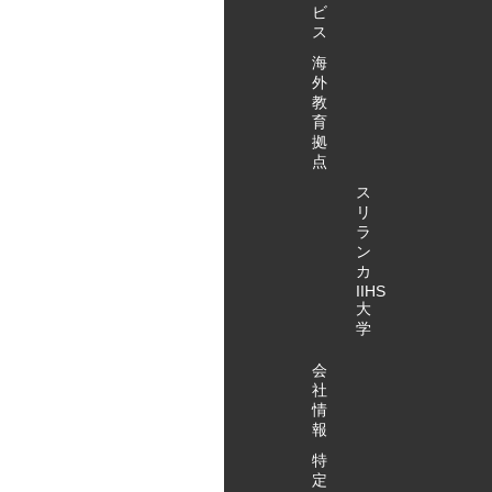
ビ
ス
海
外
教
育
拠
点
ス
リ
ラ
ン
カ
IIHS
大
学
会
社
情
報
特
定