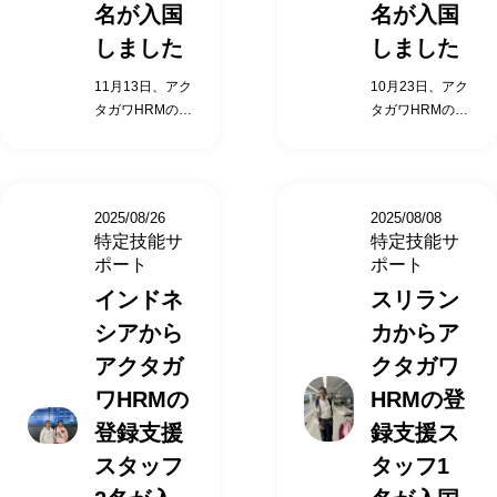
援サービス 日本
援サービス 日本
名が入国
名が入国
わりに支援・実
援計画」を作成
語学習支援（e
語学習支援（e
しました
しました
施していくこと
し 、支援を行う
ラーニング） 生
ラーニング） 生
が アクタガワ
ことが義務付け
活に必要な契約
活に必要な契約
11月13日、アク
10月23日、アク
HRMの「登録支
られています。
支援 公的手続き
支援 公的手続き
タガワHRMの登
タガワHRMの登
援機関」の役割
上記のような負
の同行支援 定期
の同行支援 定期
録支援スタッフ
録支援スタッフ
です。 入国前の
担が企業様にな
的な面談、行政
的な面談、行政
となる特定技能
となる特定技能
支援サービス 出
いよう、すべて
機関への通報 生
機関への通報 生
外国人、ミャン
外国人、ミャン
入国する際の送
を代わりに支
活オリエンテー
活オリエンテー
マーの3名の方
マーの3名の方
迎 在留資格申請
援・実施してい
ション 日本人と
ション 日本人と
2025/08/26
2025/08/08
が入国いたしま
が入国いたしま
サポート 入管対
くことが アクタ
の交流促進支援
の交流促進支援
特定技能サ
特定技能サ
した。 特定技能
した。 特定技能
応代行（提携行
ガワHRMの「登
介護福祉士試験
介護福祉士試験
ポート
ポート
制度において、
制度において、
政書士） 航空券
録支援機関」の
支援（希望によ
支援（希望によ
インドネ
スリラン
外国人受入れを
外国人受入れを
手配代行 適切な
役割です。 入国
る） 転職支援
る） 転職支援
行う企業は受入
行う企業は受入
住居確保に係る
前の支援サービ
（人員整理等の
シアから
（人員整理等の
カからア
れ機関（特定技
れ機関（特定技
支援 渡航前の日
ス 出入国する際
場合） 相談・苦
場合） 相談・苦
アクタガ
クタガワ
能所属機関）と
能所属機関）と
本語学習支援
の送迎 在留資格
情への対応 アク
情への対応 アク
呼ばれ、 特定技
呼ばれ、 特定技
（eラーニング
申請サポート 入
ワHRMの
HRMの登
タガワHRMでは
タガワHRMでは
能外国人に対し
能外国人に対し
提供） 受入れ施
管対応代行（提
「外国人を採用
「外国人を採用
登録支援
録支援ス
て業務や日常生
て業務や日常生
設向け事前情報
携行政書士） 航
したい企業」と
したい企業」と
活を円滑に行え
活を円滑に行え
スタッフ
タッフ1
提供 入国後の支
空券手配代行 適
「日本で働きた
「日本で働きた
るように、 「支
るように、 「支
援サービス 日本
切な住居確保に
い外国人」を マ
い外国人」を マ