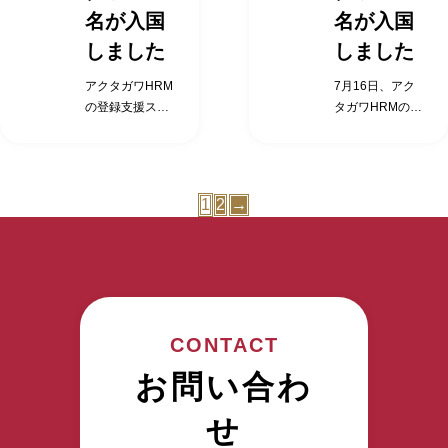
係る支援 渡航前
係る支援 渡航前
ッチングさせる
整理等の場合）
に行えるよう
かわからない…
かわからない…
名が入国
名が入国
、支援を行うこ
の日本語学習支
の日本語学習支
特定技能の介護
相談・苦情への
に、 「支援計
そんなお悩みを
そんなお悩みを
とが義務付けら
援（eラーニン
援（eラーニン
人材紹介サービ
しました
対応 アクタガ
しました
画」を作成し 、
お持ちの方は、
お持ちの方は、
れています。 上
グ提供） 受入れ
グ提供） 受入れ
スを行っていま
ワHRMでは「外
支援を行うこと
まずはお気軽に
まずはお気軽に
記のような負担
施設向け事前情
施設向け事前情
アクタガワHRM
7月16日、アク
す。 登録支援機
国人を採用した
が義務付けられ
アクタガワHRM
アクタガワHRM
が企業様にない
報提供 入国後の
報提供 入国後の
の登録支援スタ
タガワHRMの登
関として、特定
い企業」と「日
ています。 上記
にご相談くださ
にご相談くださ
よう、すべてを
支援サービス 日
支援サービス 日
ッフとなる特定
録支援スタッフ
技能外国人材の
本で働きたい外
のような負担が
い。 特定技能外
い。 特定技能外
代わりに支援・
本語学習支援
本語学習支援
技能外国人、ミ
となる特定技能
採用決定後、 入
国人」を マッチ
企業様にないよ
国人受け入れの
国人受け入れの
実施していくこ
（eラーニン
（eラーニン
ャンマーの2名
外国人、ミャン
国関係の申請書
ングさせる特定
う、すべてを代
お問い合わせ・
お問い合わせ・
とが アクタガワ
グ） 生活に必要
グ） 生活に必要
の方が入国いた
マーの3名の方
類作成のサポー
技能の介護人材
わりに支援・実
ご相談はこちら
ご相談はこちら
1
2
→
HRMの「登録支
な契約支援 公的
な契約支援 公的
しました。 特定
が入国いたしま
ト、入社後の支
紹介サービスを
施していくこと
から
から
援機関」の役割
手続きの同行支
手続きの同行支
技能制度におい
した。 特定技能
援計画の作成、
行っています。
が アクタガワ
です。 入国前の
援 定期的な面
援 定期的な面
て、外国人受入
制度において、
定期面談等のフ
登録支援機関と
HRMの「登録支
支援サービス 出
談、行政機関へ
談、行政機関へ
れを行う企業は
外国人受入れを
ォローまで実施
して、特定技能
援機関」の役割
入国する際の送
の通報 生活オリ
の通報 生活オリ
受入れ機関（特
行う企業は受入
します。 特定技
外国人材の採用
です。 入国前の
迎 在留資格申請
エンテーション
エンテーション
定技能所属機
れ機関（特定技
能外国人を受け
決定後、 入国関
支援サービス 出
サポート 入管対
日本人との交流
日本人との交流
関）と呼ばれ、
能所属機関）と
入れたいけれ
CONTACT
係の申請書類作
入国する際の送
応代行（提携行
促進支援 介護福
促進支援 介護福
特定技能外国人
呼ばれ、 特定技
ど、何をすれば
成のサポート、
迎 在留資格申請
政書士） 航空券
お問い合わ
祉士試験支援
祉士試験支援
に対して業務や
能外国人に対し
いいのかわから
入社後の支援計
サポート 入管対
手配代行 適切な
（希望による）
（希望による）
日常生活を円滑
て業務や日常生
ない… どこに相
画の作成、 定期
応代行（提携行
住居確保に係る
せ
転職支援（人員
転職支援（人員
に行えるよう
活を円滑に行え
談すればいいの
面談等のフォロ
政書士） 航空券
支援 渡航前の日
整理等の場合）
整理等の場合）
に、 「支援計
るように、 「支
かわからない…
ーまで実施しま
手配代行 適切な