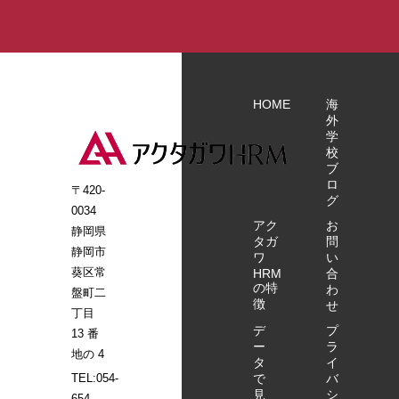
情への対応 ア
す。 特定技能外
す。 特定技能外
支援 渡航前の日
係る支援 渡航前
（人員整理等の
クタガワHRMで
国人を受け入れ
国人を受け入れ
本語学習支援
の日本語学習支
場合） 相談・苦
は「外国人を採
たいけれど、何
たいけれど、何
（eラーニング
援（eラーニン
情への対応 ア
用したい企業」
をすればいいの
をすればいいの
提供） 受入れ施
グ提供） 受入れ
クタガワHRMで
と「日本で働き
かわからない…
かわからない…
設向け事前情報
施設向け事前情
は「外国人を採
たい外国人」を
どこに相談すれ
どこに相談すれ
提供 入国後の支
報提供 入国後の
HOME
海
用したい企業」
マッチングさせ
ばいいのかわか
ばいいのかわか
外
援サービス 日本
支援サービス 日
と「日本で働き
る特定技能の介
学
らない… そんな
らない… そんな
語学習支援（e
本語学習支援
たい外国人」を
校
護人材紹介サー
お悩みをお持ち
お悩みをお持ち
ラーニング） 生
（eラーニン
マッチングさせ
ブ
ビスを行ってい
の方は、まずは
の方は、まずは
活に必要な契約
グ） 生活に必要
る特定技能の介
ロ
〒420-
ます。 登録支援
お気軽にアクタ
お気軽にアクタ
支援 公的手続き
な契約支援 公的
護人材紹介サー
グ
機関として、特
0034
ガワHRMにご相
ガワHRMにご相
の同行支援 定期
手続きの同行支
ビスを行ってい
アク
お
定技能外国人材
静岡県
談ください。 特
談ください。 特
的な面談、行政
援 定期的な面
ます。 登録支援
タガ
問
の採用決定後、
定技能外国人受
定技能外国人受
機関への通報 生
談、行政機関へ
静岡市
機関として、特
ワ
い
入国関係の申請
け入れのお問い
け入れのお問い
活オリエンテー
の通報 生活オリ
葵区常
HRM
合
定技能外国人材
書類作成のサポ
の特
合わせ・ご相談
合わせ・ご相談
ション 日本人と
エンテーション
わ
の採用決定後、
盤町二
徴
ート、入社後の
せ
はこちらから
はこちらから
の交流促進支援
日本人との交流
入国関係の申請
丁目
支援計画の作
介護福祉士試験
促進支援 介護福
書類作成のサポ
デ
プ
13 番
成、 定期面談等
支援（希望によ
祉士試験支援
ー
ラ
ート、入社後の
地の 4
のフォローまで
タ
イ
る） 転職支援
（希望による）
支援計画の作
で
実施します。 特
バ
TEL:054-
（人員整理等の
転職支援（人員
成、 定期面談等
見
シ
定技能外国人を
654-