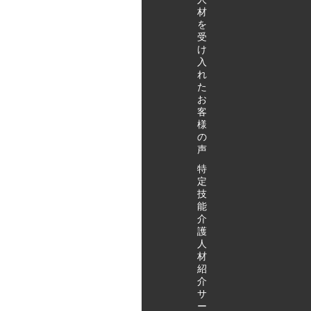
定技能外国人を
材
す。 特定技能外
を
受け入れたいけ
国人を受け入れ
受
れど、何をすれ
たいけれど、何
け
ばいいのかわか
をすればいいの
入
らない… どこに
かわからない…
れ
相談すればいい
どこに相談すれ
た
のかわからな
お
ばいいのかわか
客
い… そんなお悩
らない… そんな
様
みをお持ちの方
お悩みをお持ち
の
は、まずはお気
の方は、まずは
声
軽にアクタガワ
お気軽にアクタ
特
HRMにご相談く
ガワHRMにご相
定
ださい。 特定技
談ください。 特
技
能外国人受け入
定技能外国人受
能
れのお問い合わ
け入れのお問い
介
せ・ご相談はこ
合わせ・ご相談
護
人
ちらから
はこちらから
材
紹
介
サ
ー