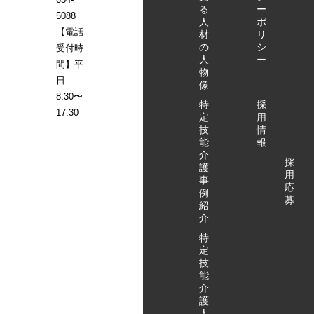
場合） 相談・苦
整理等の場合）
のフォローまで
る
ー
受け入れたいけ
5088
情への対応 ア
相談・苦情への
実施します。 特
人
ポ
れど、何をすれ
クタガワHRMで
対応 アクタガ
【電話
定技能外国人を
材
リ
ばいいのかわか
は「外国人を採
ワHRMでは「外
の
シ
受付時
受け入れたいけ
らない… どこに
人
ー
用したい企業」
国人を採用した
れど、何をすれ
間】平
物
相談すればいい
と「日本で働き
い企業」と「日
ばいいのかわか
日
像
のかわからな
たい外国人」を
本で働きたい外
らない… どこに
8:30〜
い… そんなお悩
特
採
マッチングさせ
国人」を マッチ
相談すればいい
17:30
みをお持ちの方
定
用
る特定技能の介
ングさせる特定
のかわからな
技
情
は、まずはお気
護人材紹介サー
技能の介護人材
い… そんなお悩
能
報
軽にアクタガワ
ビスを行ってい
紹介サービスを
みをお持ちの方
介
HRMにご相談く
採
ます。 登録支援
行っています。
は、まずはお気
護
用
ださい。 特定技
機関として、特
登録支援機関と
事
軽にアクタガワ
応
能外国人受け入
例
定技能外国人材
して、特定技能
HRMにご相談く
募
れのお問い合わ
紹
の採用決定後、
外国人材の採用
ださい。 特定技
介
せ・ご相談はこ
入国関係の申請
決定後、 入国関
能外国人受け入
ちらから
書類作成のサポ
特
係の申請書類作
れのお問い合わ
定
ート、入社後の
成のサポート、
せ・ご相談はこ
技
支援計画の作
入社後の支援計
ちらから
能
成、 定期面談等
画の作成、 定期
介
のフォローまで
面談等のフォロ
護
実施します。 特
ーまで実施しま
人