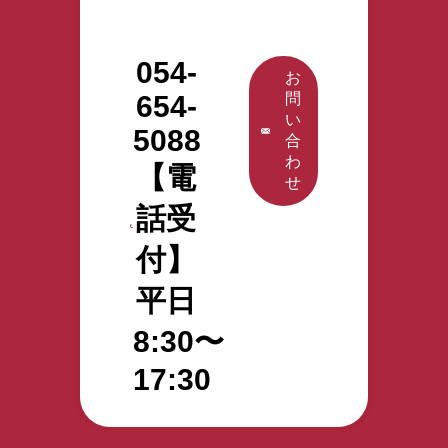
本語学習支援
相談・苦情への
相談・苦情への
画」を作成し 、
援計画」を作成
そんなお悩みを
す。 特定技能外
住居確保に係る
（eラーニング
対応 アクタガワ
対応 アクタガワ
支援を行うこと
し 、支援を行う
お持ちの方は、
国人を受け入れ
支援 渡航前の日
提供） 受入れ施
HRMでは「外国
HRMでは「外国
が義務付けられ
ことが義務付け
まずはお気軽に
たいけれど、何
本語学習支援
054-
設向け事前情報
お
人を採用したい
人を採用したい
ています。 上記
られています。
アクタガワHRM
をすればいいの
（eラーニング
提供 入国後の支
654-
問
企業」と「日本
企業」と「日本
のような負担が
上記のような負
にご相談くださ
かわからない…
提供） 受入れ施
援サービス 日本
い
で働きたい外国
で働きたい外国
企業様にないよ
担が企業様にな
い。 特定技能外
どこに相談すれ
設向け事前情報
5088
語学習支援（e
合
人」を マッチン
人」を マッチン
う、すべてを代
いよう、すべて
国人受け入れの
ばいいのかわか
提供 入国後の支
ラーニング） 生
わ
グさせる特定技
グさせる特定技
わりに支援・実
を代わりに支
お問い合わせ・
らない… そんな
援サービス 日本
【電
活に必要な契約
せ
能の介護人材紹
能の介護人材紹
施していくこと
援・実施してい
ご相談はこちら
お悩みをお持ち
語学習支援（e
支援 公的手続き
介サービスを行
介サービスを行
が アクタガワ
くことが アクタ
から
の方は、まずは
ラーニング） 生
話受
の同行支援 定期
っています。 登
っています。 登
HRMの「登録支
ガワHRMの「登
お気軽にアクタ
活に必要な契約
的な面談、行政
録支援機関とし
録支援機関とし
援機関」の役割
録支援機関」の
付】
ガワHRMにご相
支援 公的手続き
機関への通報 生
て、特定技能外
て、特定技能外
です。 入国前の
役割です。 入国
談ください。 特
の同行支援 定期
活オリエンテー
国人材の採用決
国人材の採用決
支援サービス 出
前の支援サービ
平日
定技能外国人受
的な面談、行政
ション 日本人と
定後、 入国関係
定後、 入国関係
入国する際の送
ス 出入国する際
け入れのお問い
機関への通報 生
の交流促進支援
の申請書類作成
の申請書類作成
迎 在留資格申請
の送迎 在留資格
8:30〜
合わせ・ご相談
活オリエンテー
介護福祉士試験
のサポート、入
のサポート、入
サポート 入管対
申請サポート 入
はこちらから
ション 日本人と
支援（希望によ
17:30
社後の支援計画
社後の支援計画
応代行（提携行
管対応代行（提
の交流促進支援
る） 転職支援
の作成、 定期面
の作成、 定期面
政書士） 航空券
携行政書士） 航
介護福祉士試験
（人員整理等の
談等のフォロー
談等のフォロー
手配代行 適切な
空券手配代行 適
支援（希望によ
場合） 相談・苦
まで実施しま
まで実施しま
住居確保に係る
切な住居確保に
る） 転職支援