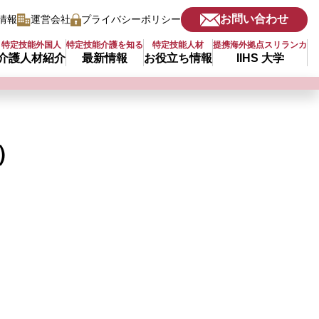
お問い合わせ
情報
運営会社
プライバシーポリシー
特定技能外国人
特定技能介護を知る
特定技能人材
提携海外拠点スリランカ
介護人材紹介
最新情報
お役立ち情報
IIHS 大学
）