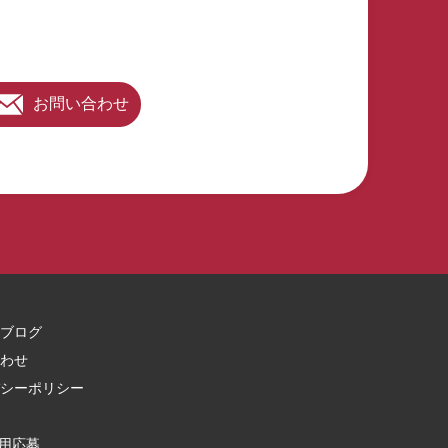
実際に勤務している特定技能介護職参観…10分 ・施設長との面
談(導入で苦労したこと・良かったこと)…10分 ・特定技能介護
職との面談…20分 ・特定技能全般に関する質疑応答…15分 ア
クタガワ特定技能無料見学会・お申込みはこちらから！
お問い合わせ
ブログ
わせ
シーポリシー
用応募