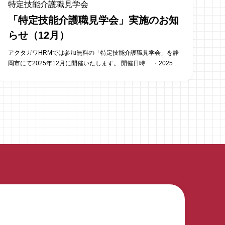
特定技能介護職見学会
「特定技能介護職見学会」実施のお知
らせ（12月）
アクタガワHRMでは参加無料の「特定技能介護職見学会」を静
岡市にて2025年12月に開催いたします。 開催日時 ・2025年
12月03日（水）14時00分～15時00分 ・2025年12月04日
（木）14時00分～15時00分 ・2025年12月10日（水）14時00
分～15時00分 ・2025年12月11日（木）14時00分～15時00分
・2025年12月18日（木）14時00分～15時00分 （施設・集合場
所・時間については、変更となる場合があります） 株式会社ア
クタガワにて活躍中の特定技能外国人へのインタビュー、活用
している施設の施設長にそのポイントを直接聞けるチャンスで
す。 ご参加いただいたお客様からは、こんな意見をいただいて
います。 ・1時間+αの見学会の時間がちょうどよかった。 ・直
接特定技能社員の方と話ができ、日本語力に驚いた。 ・受け入
れ先の施設長の苦労話と、その時どう対応したか聞く事がで
き、特定技能を受け入れるイメージができた。 特定技能外国人
の活用にご興味がある法人様は、ぜひお申込み・お問合わせく
ださい。 （募集枠に限りがありますので、ご希望の日時をお早
めにご連絡ください） 当日の内容 ・当日の流れの説明…5分 ・