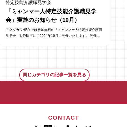
特定技能介護職見学会
「ミャンマー人特定技能介護職見学
会」実施のお知らせ（10月）
アクタガワHRMでは参加無料の「ミャンマー人特定技能介護職
見学会」を静岡市にて2024年10月に開催いたします。 開催日
時 ・2024年10月8日(火) 午前の部：10時30分～11時30分
／午後の部：14時00分～15時00分 ・2024年10月22日(火)
午前の部：10時30分～11時30分／午後の部：14時00分～15時
00分 見学施設：プレミアムハートライフ小鹿公園前・ハー
トフルホーム小鹿公園前 （施設・集合場所・時間については、
変更となる場合があります） 株式会社アクタガワにて活躍中の
同じカテゴリの記事一覧を見る
特定技能外国人へのインタビュー、活用している施設の施設長
にそのポイントを直接聞けるチャンスです。 ご参加いただいた
お客様からは、こんな意見をいただいています。 ・1時間+αの
見学会の時間がちょうどよかった。 ・直接特定技能社員の方と
話ができ、モウさんの日本語力に驚いた。 ・特定技能社員を複
数(2人)見学する事ができた。 ・受け入れ先の施設長の苦労話
と、その時どう対応したか聞く事ができ、特定技能を受け入れ
CONTACT
るイメージができた。 特定技能外国人の活用にご興味がある法
人様は、ぜひお申込み・お問合わせください。 （募集枠に限り