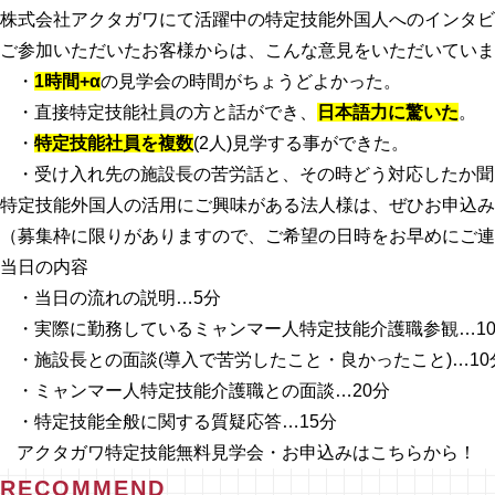
株式会社アクタガワにて活躍中の特定技能外国人へのインタビ
ご参加いただいたお客様からは、こんな意見をいただいていま
・
1時間+α
の見学会の時間がちょうどよかった。
・直接特定技能社員の方と話ができ、
日本語力に驚いた
。
・
特定技能社員を複数
(2人)見学する事ができた。
・受け入れ先の施設長の苦労話と、その時どう対応したか聞
特定技能外国人の活用にご興味がある法人様は、ぜひお申込み
（募集枠に限りがありますので、ご希望の日時をお早めにご連
当日の内容
・当日の流れの説明…5分
・実際に勤務しているミャンマー人特定技能介護職参観…1
・施設長との面談(導入で苦労したこと・良かったこと)…10
・ミャンマー人特定技能介護職との面談…20分
・特定技能全般に関する質疑応答…15分
アクタガワ特定技能無料見学会・お申込みはこちらから！
RECOMMEND