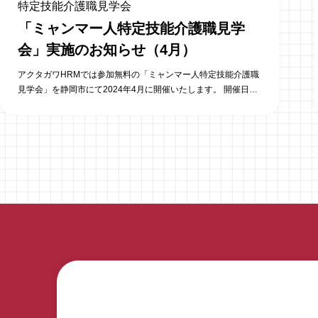
特定技能介護職見学会
「ミャンマー人特定技能介護職見学
会」実施のお知らせ（4月）
アクタガワHRMでは参加無料の「ミャンマー人特定技能介護職
見学会」を静岡市にて2024年4月に開催いたします。 開催日
時 ・2024年4月12日 午前の部：10時30分～11時30分／午
後の部：14時00分～15時00分 ・2024年4月23日 午前の部：
10時30分～11時30分／午後の部：14時00分～15時00分 株式
会社アクタガワにて活躍中の特定技能外国人へのインタビュ
ー、活用している施設の施設長にそのポイントを直接聞けるチ
ャンスです。 ご参加いただいたお客様からは、こんな意見をい
ただいています。 ・1時間+αの見学会の時間がちょうどよかっ
た。 ・直接特定技能社員の方と話ができ、モウさんの日本語力
に驚いた。 ・特定技能社員を複数(2人)見学する事ができた。
・受け入れ先の施設長の苦労話と、その時どう対応したか聞く
事ができ、特定技能を受け入れるイメージができた。 特定技能
外国人の活用にご興味がある法人様は、ぜひお申込み・お問合
わせください。 （募集枠に限りがありますので、ご希望の日時
をお早めにご連絡ください） 当日の内容 ・当日の流れの説明…
5分 ・実際に勤務しているミャンマー人特定技能介護職参観…