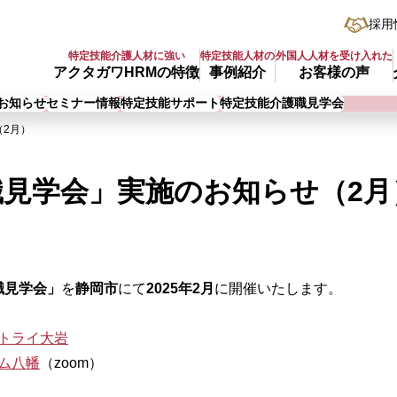
採用
特定技能介護人材に強い
特定技能人材の
外国人人材を受け入れた
アクタガワHRMの特徴
事例紹介
お客様の声
お知らせ
セミナー情報
特定技能サポート
特定技能介護職見学会
2月）
見学会」実施のお知らせ（2月
職見学会」
を
静岡市
にて
2025年2月
に開催いたします。
トライ大岩
ム八幡
（zoom）