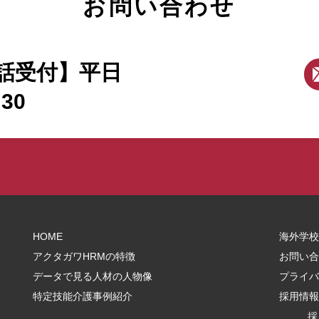
お問い合わせ
がありますので、ご希望の日時をお早めにご連絡ください） 当
日の内容 ・当日の流れの説明…5分 ・実際に勤務しているミャ
ンマー人特定技能介護職参観…10分 ・施設長との面談(導入で
苦労したこと・良かったこと)…10分 ・ミャンマー人特定技能
話受付】平日
介護職との面談…20分 ・特定技能全般に関する質疑応答…15分
アクタガワ特定技能無料見学会・お申込みはこちらから！
:30
HOME
海外学校
アクタガワHRMの特徴
お問い合
データで見る人材の人物像
プライバ
特定技能介護事例紹介
採用情報
採