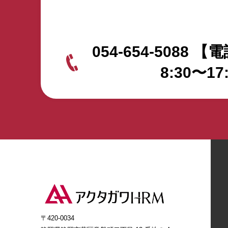
10分 ・施設長との面談(導入で苦労したこと・良かったこと)…
10分 ・ミャンマー人特定技能介護職との面談…20分 ・特定技
能全般に関する質疑応答…15分 見学施設は、プレミアムハート
ライフ小鹿公園前・ハートフルホーム小鹿公園前を予定してい
054-654-5088
【電
ます。 （施設・集合場所・時間については、変更となる場合が
あります） アクタガワ特定技能無料見学会・お申込みはこちら
8:30〜17
から！
〒420-0034