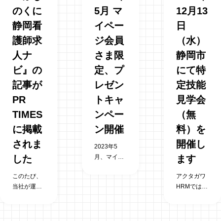
のくに
5月 マ
12月13
静岡看
イペー
日
護師求
ジ会員
（水）
人ナ
さま限
静岡市
ビ』の
定、プ
にて特
記事が
レゼン
定技能
PR
トキャ
見学会
TIMES
ンペー
（無
に掲載
ン開催
料）を
されま
開催し
2023年5
した
月、マイペ
ます
ージ会員さ
このたび、
アクタガワ
ま限定のプ
当社が運営
HRMでは参
レゼントキ
する看護師
加無料の特
ャンペーン
向け求人情
定技能見学
を実施しま
報サイト
会を静岡市
す。 第三弾