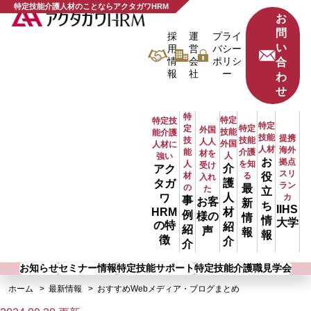
特定技能介護人材のことならアクタガワHRM
お
問
採
運
プライ
い
用
営
バシー
情
会
ポリシ
合
報
社
ー
わ
せ
特
特定
特定技
特定
定
特定
外国
技能
能介護
技能
提携
技
技能
人人
外国
人材に
人材
海外
能
介護
材を
人
強い
お
拠点
人
を知
受け
介
アク
スリ
材
る
役
入れ
護
タガ
ラン
の
最
た
立
人
ワ
カ
事
お客
新
ち
IIHS
材
HRM
例
様の
情
情
大学
の特
紹
紹
声
報
報
徴
介
介
お知らせ
セミナー情報
特定技能サポート
特定技能介護職見学会
ホーム
最新情報
おすすめWebメディア・ブログまとめ