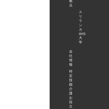
みはこちら
拠
点
から！
ス
リ
ラ
ン
カ
IIHS
大
学
会
社
情
報
特
定
技
能
介
護
お
役
立