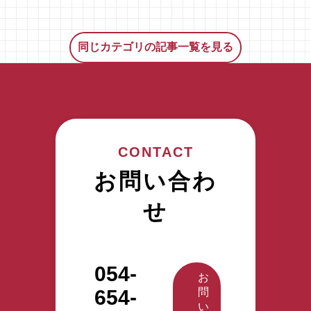
『ふじのく
にて2023年
は「GW応
に静岡看護
12月13日
援キャンペ
師求人ナ
（水）に開
ーン！」 既
同じカテゴリの記事一覧を見る
ビ』に掲載
催いたしま
に中盤に差
中の記事
す。 午前の
し掛かって
が、大手プ
部 10時～
いるＧＷで
レスリリー
12時（受付
すが、ここ
ス配信サイ
終了） 午後
までも、こ
ト「PR
の部 14時
れからも何
TIMES」に
～16時（残
かと出費も
CONTACT
取り上げら
り1枠） 株
増えるこの
れました。
式会社アク
時期。マイ
お問い合わ
掲載された
タガワにて
ページ会員
プレスリリ
活躍中の特
さまへ日頃
せ
ースでは、
定技能外国
の感謝を込
静岡県内で
人へのイン
めて、抽選
看護師とし
タビュー、
でアクタガ
て働く方々
活用してい
ワHRMより
054-
の声をもと
る施設の施
プレゼンを
お
に、転職活
設長にその
進呈いたし
654-
問
動や職場選
ポイントを
ます。 景品
い