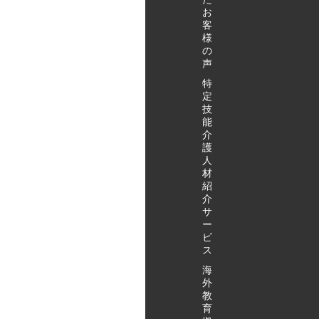
人へのイン
お
タビュー ～
客
11:50/～
様
の
15:50 ハ
声
ートフルホ
ーム八幡へ
特
移動（弊社
定
技
社用車） ～
能
12:00/～
介
16:00 質
護
疑応答・解
人
散 （施設・
材
集合場所・
紹
介
時間につい
サ
ては、変更
ー
となる場合
ビ
がありま
ス
す） アクタ
海
ガワ特定技
外
能無料見学
教
会・お申込
育