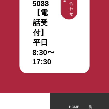
5088
びに役立つ
直接聞ける
は2000円分
合
リアルな情
チャンスで
のPayPayま
わ
【電
報を発信し
す。 特定技
たはギフト
せ
ている点が
能外国人の
カード！抽
話受
評価されて
活用にご興
選で20名さ
います。
味がある法
まにプレゼ
付】
▼PR
人様は、ぜ
ントしま
TIMES掲載
ひお申込
す！ 詳しく
平日
記事はこち
み・お問合
は下記、ま
ら
わせくださ
たは弊社ま
8:30〜
https://prtimes.jp/main/html/rd/p/000000002.000158288.html
い。 見学施
でご連絡く
▼該当記事
設は、ハー
ださい。
17:30
はこちら
トフルホー
GW応援キ
（ふじのく
ム八幡・ハ
ャンペーン
に静岡看護
ートフルホ
師求人ナビ
ーム小鹿公
内）
園前を予定
https://shizuoka-
していま
kangonavi.com/information/info-
す。 タイム
107445 今
テーブルは
後も、地域
以下を予定
HOME
海