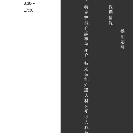
8:30〜
設長インタ
特
採
17:30
ビュー ～
定
用
10:40/～
技
情
能
報
14:40 特
介
定技能外国
採
護
人へのイン
用
事
タビュー ～
応
例
募
11:00/～
紹
15:00 ハ
介
ートフルホ
特
ーム小鹿公
定
園前へ移動
技
能
（弊社社用
介
車） ～
護
11:20/～
人
15:20 施
材
設長インタ
を
ビュー ～
受
け
11:30/～
入
15:30 特
れ
定技能外国
た