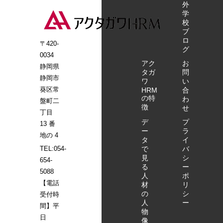
に根ざした
しておりま
外
医療・福祉
す。 ～
学
人材の支援
10:00/～
校
ブ
を通じて、
14:00 ハ
ロ
より多くの
ートフルホ
〒420-
グ
方に有益な
ーム八幡
0034
情報をお届
アク
現地集合
お
静岡県
タガ
問
けしてまい
※静岡駅近
静岡市
ワ
い
ります。 引
辺からの送
葵区常
HRM
合
き続き、株
迎も承りま
の特
わ
盤町二
式会社アク
す。送迎希
徴
せ
丁目
タガワHRM
望とお問い
デ
プ
13 番
をどうぞよ
合わせくだ
ー
ラ
地の 4
ろしくお願
さい。 ～
タ
イ
いいたしま
10:10/～
で
バ
TEL:054-
す。
14:10 特
見
シ
654-
る
ー
定技能外国
5088
人
ポ
人について
【電話
材
リ
の簡単なご
の
シ
受付時
説明 ～
人
ー
間】平
10:30/～
物
日
14:30 施
像