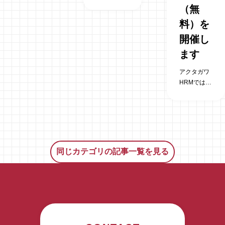
録スタッフ
に勝手なが
（無
のお友だち
ら、弊社の
料）を
紹介キャン
年末年始休
ペーンを実
業は下記の
開催し
施いたしま
通りとさせ
ます
す。 みなさ
ていただき
んのお友だ
ます。 休業
アクタガワ
ち、お知り
期間 2024
HRMでは参
合いで下記
年12月31日
加無料の特
の方をご紹
（火）～
定技能見学
介して下さ
2025年1月2
会を静岡市
い。 すぐに
日（木） 営
にて2023年
働けない方
業開始日
12月13日
でもOK！資
2025年1月3
（水）に開
格や経験が
同じカテゴリの記事一覧を見る
日（金） 上
催いたしま
あるだけで
記期間中
す。 午前の
大丈夫で
は、電話・
部 10時～
す。 詳しく
メール・
12時（受付
はこちらか
FAX等のご
終了） 午後
ら
対応をお休
の部 14時
みさせてい
～16時（残