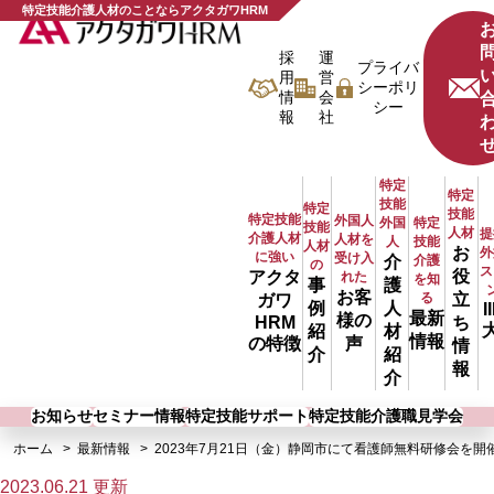
特定技能介護人材のことならアクタガワHRM
採
運
プライバ
用
営
シーポリ
情
会
シー
報
社
特定
特定
技能
特定
技能
特定技能
外国人
特定
外国
技能
人材
提
介護人材
人材を
技能
人
人材
お
外
に強い
受け入
介護
介
の
ス
役
アクタ
れた
を知
事
護
お客
る
立
ガワ
例
人
I
最新
様の
ち
HRM
紹
材
情報
声
の特徴
情
介
紹
報
介
お知らせ
セミナー情報
特定技能サポート
特定技能介護職見学会
ホーム
最新情報
2023年7月21日（金）静岡市にて看護師無料研修会を開
2023.06.21 更新