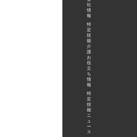
社
情
報
特
定
技
能
介
護
お
役
立
ち
情
報
特
定
技
能
ニ
ュ
ー
ス