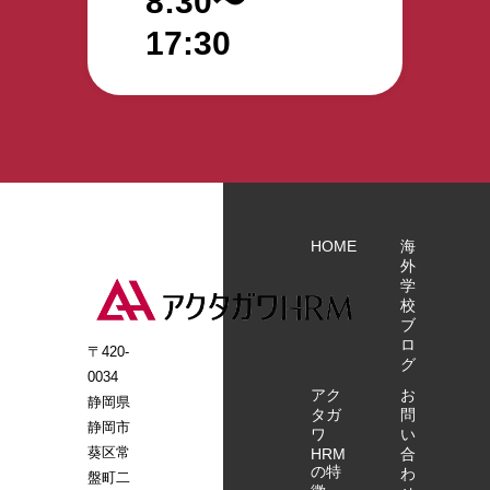
8:30〜
い。 見学施
ます。 株式
設は、ハー
17:30
会社アクタ
トフルホー
ガワHRM
ム八幡・ハ
ートフルホ
ーム小鹿公
園前を予定
していま
す。 タイム
テーブルは
以下を予定
HOME
海
しておりま
外
す。 ～
学
10:00/～
校
ブ
14:00 ハ
ロ
ートフルホ
〒420-
グ
ーム八幡
0034
アク
現地集合
お
静岡県
タガ
問
※静岡駅近
静岡市
ワ
い
辺からの送
葵区常
HRM
合
迎も承りま
の特
わ
盤町二
す。送迎希