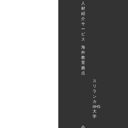
疑応答・解
人
散 （施設・
材
集合場所・
紹
介
時間につい
サ
ては、変更
ー
となる場合
ビ
がありま
ス
す） アクタ
海
ガワ特定技
外
能無料見学
教
会・お申込
育
みはこちら
拠
点
から！
ス
リ
ラ
ン
カ
IIHS
大
学
会