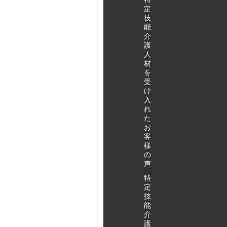
ーム小鹿公
定
園前へ移動
技
能
（弊社社用
介
車） ～
護
11:20/～
人
15:20 施
材
設長インタ
を
ビュー ～
受
け
11:30/～
入
15:30 特
れ
定技能外国
た
人へのイン
お
タビュー ～
客
11:50/～
様
の
15:50 ハ
声
ートフルホ
ーム八幡へ
特
移動（弊社
定
技
社用車） ～
能
12:00/～
介
16:00 質
護