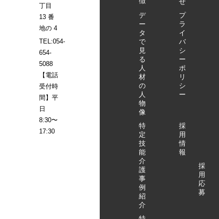
徴
せ
丁目
望とお問い
デ
プ
13 番
合わせくだ
ー
ラ
地の 4
さい。 ～
タ
イ
10:10/～
で
バ
TEL:054-
14:10 特
見
シ
654-
る
ー
定技能外国
5088
人
ポ
人について
【電話
材
リ
の簡単なご
の
シ
受付時
説明 ～
人
ー
間】平
10:30/～
物
日
14:30 施
像
8:30〜
設長インタ
特
採
17:30
ビュー ～
定
用
10:40/～
技
情
能
報
14:40 特
介
定技能外国
採
護
人へのイン
用
事
タビュー ～
応
例
募
11:00/～
紹
15:00 ハ
介
ートフルホ
特