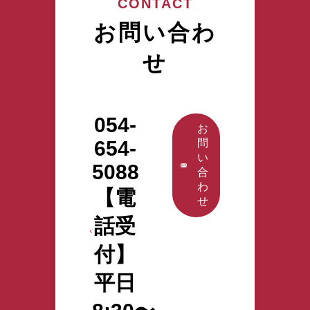
ただきま
CONTACT
り1枠） 株
す。 また、
式会社アク
お問い合わ
お問い合わ
タガワにて
せフォーム
活躍中の特
せ
からのご連
定技能外国
絡につきま
人へのイン
しても、休
タビュー、
業期間中は
活用してい
順次対応さ
054-
る施設の施
お
せていただ
設長にその
654-
問
きます。 ご
ポイントを
い
不便をおか
5088
直接聞ける
合
けいたしま
チャンスで
わ
すが、何卒
【電
す。 特定技
せ
ご理解賜り
能外国人の
ますようお
話受
活用にご興
願い申し上
味がある法
げます。 皆
付】
人様は、ぜ
様のご健康
ひお申込
平日
とご多幸を
み・お問合
心よりお祈
わせくださ
り申し上げ