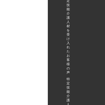
定
技
能
介
護
人
材
を
受
け
入
れ
た
お
客
様
の
声
特
定
技
能
介
護
人