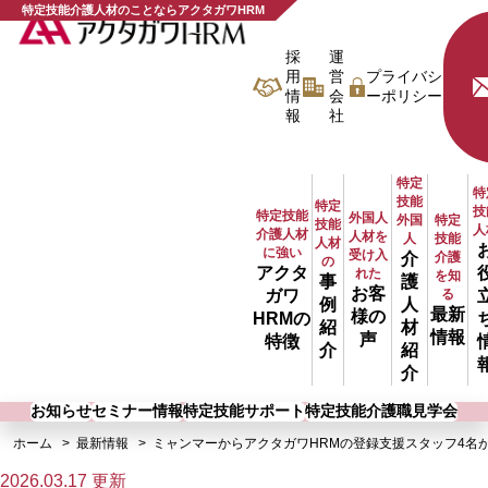
特定技能介護人材のことならアクタガワHRM
採
運
用
営
プライバシ
情
会
ーポリシー
報
社
特定
特
技能
特定
技
特定技能
外国人
特定
外国
技能
人
介護人材
人材を
技能
人
人材
に強い
受け入
介護
介
の
アクタ
れた
を知
事
護
お客
ガワ
る
例
人
最新
様の
HRMの
紹
材
情報
声
特徴
介
紹
介
お知らせ
セミナー情報
特定技能サポート
特定技能介護職見学会
ホーム
最新情報
ミャンマーからアクタガワHRMの登録支援スタッフ4名
2026.03.17 更新