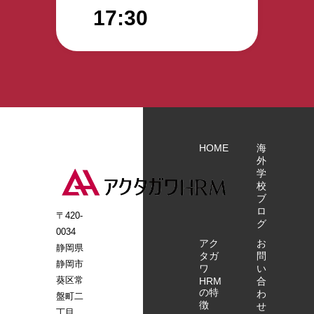
ら弊社まで
17:30
ご連絡くだ
さい。 よろ
しくお願い
いたしま
す。
HOME
海
外
学
校
ブ
ロ
〒420-
グ
0034
アク
お
静岡県
タガ
問
静岡市
ワ
い
葵区常
HRM
合
の特
わ
盤町二
徴
せ
丁目