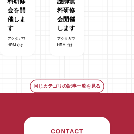
料研修
護師無
①2022年11
月にご契約
会を開
料研修
がある方 ②
催しま
会開催
令和4年分
扶養控除を
す
します
申告済みの
アクタガワ
アクタガワ
方（乙欄申
HRMでは参
HRMでは参
告除く） 当
加無料の看
加無料の看
社で年末調
護師研修会
護師研修会
整を行う対
を浜松市に
を富士市に
象者は、当
て2024年6
て2023年9
社が「主た
月6日
月15日
る給与の支
（木）に開
（水）に開
払者」にな
同じカテゴリの記事一覧を見る
催いたしま
催いたしま
る方のみと
す。奮って
す。奮って
なります。
ご参加くだ
ご参加くだ
また、2022
さい。 会場
さい。 会場
年1月～12
での定員に
での定員に
月に前職の
限りがあり
限りがあり
「主たる給
ます。ご参
ますが、ネ
与の支払
CONTACT
加希望の際
ットによる
者」から受