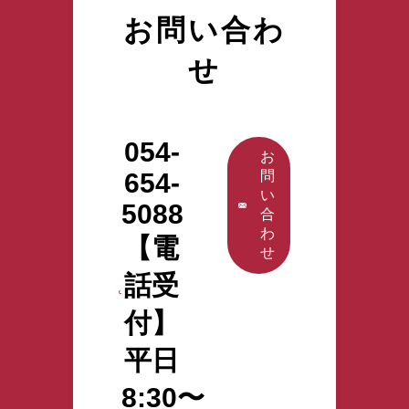
は参加方法
配信も行い
けた給与
お問い合わ
をお知らせ
ますので、
（アルバイ
ください。
ご参加希望
トも含む）
せ
詳しくはこ
の際は参加
がある場合
ちらから
方法をお知
には、前職
らせくださ
の源泉徴収
い。 詳しく
票を提出し
054-
はこちらか
ていただく
お
ら
必要があり
654-
問
ます。 まず
い
5088
は対象とな
合
る方にメー
わ
【電
ルでご案内
せ
いたしま
話受
す。内容を
ご確認の
付】
上、返信を
お願いいた
平日
します。 不
明な点等ご
8:30〜
ざいました