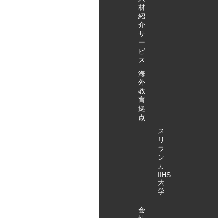
材
紹
介
サ
ー
ビ
ス
海
外
教
育
拠
点
ス
リ
ラ
ン
カ
IIHS
大
学
会