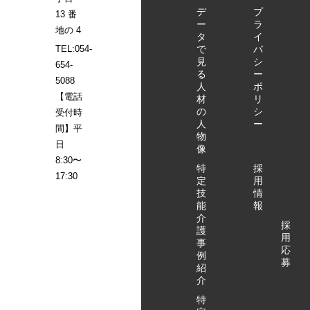
デ
プ
13 番
ー
ラ
地の 4
タ
イ
で
バ
TEL:054-
見
シ
654-
る
ー
5088
人
ポ
【電話
材
リ
の
シ
受付時
人
ー
間】平
物
日
像
8:30〜
特
採
17:30
定
用
技
情
能
報
介
採
護
用
事
応
例
募
紹
介
特