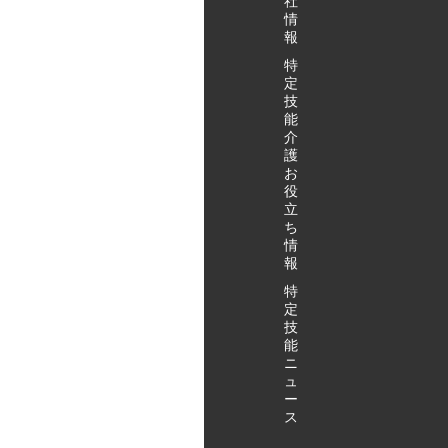
社
情
報
特
定
技
能
介
護
お
役
立
ち
情
報
特
定
技
能
ニ
ュ
ー
ス