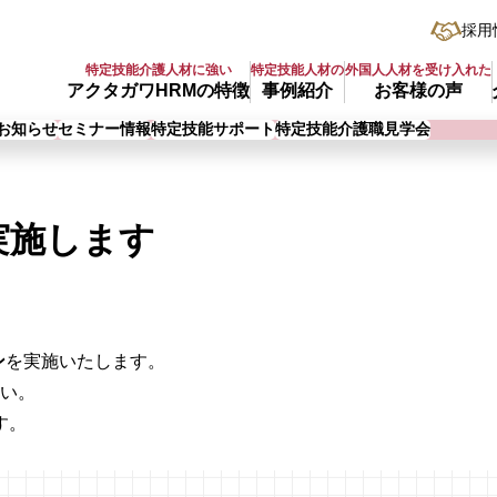
採用
特定技能介護人材に強い
特定技能人材の
外国人人材を受け入れた
アクタガワHRMの特徴
事例紹介
お客様の声
お知らせ
セミナー情報
特定技能サポート
特定技能介護職見学会
実施します
ン
を実施いたします。
い。
す。