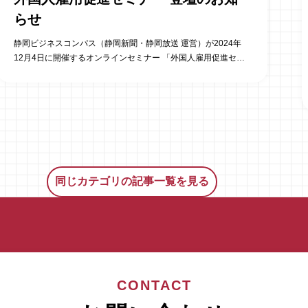
らせ
静岡ビジネスコンパス（静岡新聞・静岡放送 運営）が2024年
12月4日に開催するオンラインセミナー 「外国人雇用促進セミ
ナー 人材難の3業種が考える！地方企業の外国人雇用戦略セミ
ナー」に、 弊社特定技能グループ シニアアドバイザーの塚本泰
彦が登壇します。 開催日時：2024年12月4日（水）13時30分
～15時00分 開催方法：オンライン開催 費 用：無料 詳
細：https://bc.at-s.com/kiji/seminar_007 お申込み：
https://bcform.at-s.com/form/seminar7
同じカテゴリの記事一覧を見る
CONTACT