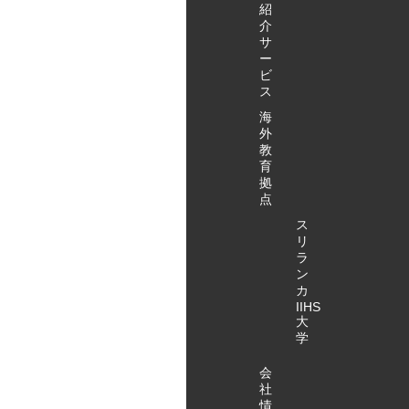
紹
介
サ
ー
ビ
ス
海
外
教
育
拠
点
ス
リ
ラ
ン
カ
IIHS
大
学
会
社
情