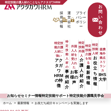
特定技能介護人材のことならアクタガワHRM
お
問
採
運
プライ
い
用
営
バシー
情
会
ポリシ
合
報
社
ー
わ
せ
特
特定
特定技
特定
定
特定
外国
技能
能介護
技能
提携
技
技能
人人
外国
人材に
人材
海外
能
介護
材を
人
強い
お
拠点
人
を知
受け
介
アク
スリ
材
る
役
入れ
護
タガ
ラン
の
最
た
立
人
ワ
カ
事
お客
新
ち
IIHS
材
HRM
例
様の
情
情
大学
の特
紹
紹
声
報
報
徴
介
介
お知らせ
セミナー情報
特定技能サポート
特定技能介護職見学会
ホーム
最新情報
お友だち紹介キャンペーンを実施します