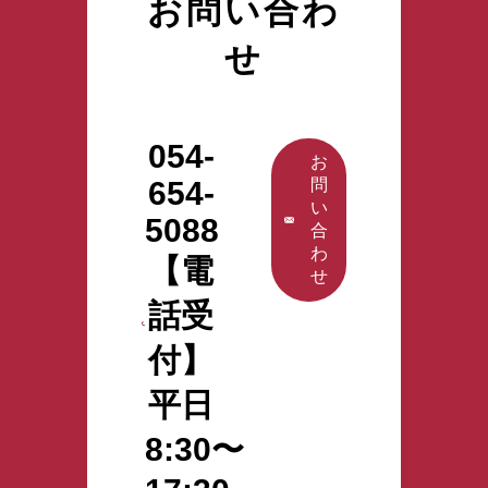
お問い合わ
に強いプロ
ますので、
の相談員が
ご参加希望
せ
厳選してご
の際は参加
紹介いたし
方法をお知
ます。
らせくださ
い。 詳しく
054-
はこちらか
お
ら
654-
問
い
5088
合
わ
【電
せ
話受
付】
平日
8:30〜