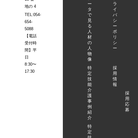
ー
ラ
地の 4
タ
イ
で
バ
TEL:054-
見
シ
654-
る
ー
5088
人
ポ
【電話
材
リ
の
シ
受付時
人
ー
間】平
物
日
像
8:30〜
特
採
17:30
定
用
技
情
能
報
介
採
護
用
事
応
例
募
紹
介
特
定
技