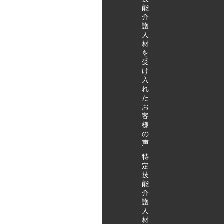
能
介
護
人
材
を
受
け
入
れ
た
お
客
様
の
声
特
定
技
能
介
護
人
材