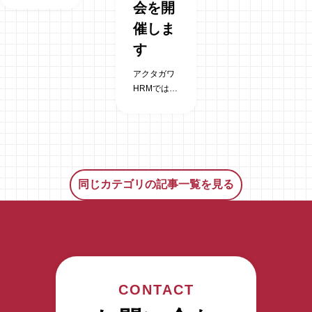
会を開
のお友だち
ブログを紹
催しま
紹介キャン
介していき
ペーンを実
ます。ぜひ
す
施いたしま
ご覧になっ
す。 みなさ
てみてくだ
アクタガワ
んのお友だ
さい！ 介護
HRMでは参
ち、お知り
施設サービ
加無料の看
合いで下記
ス「YAYA」
護師研修会
の方をご紹
お客様に最
を富士市に
介して下さ
適な介護施
て2024年2
い。 すぐに
設・老人ホ
月24日
働けない方
ームを無料
（土）に開
同じカテゴリの記事一覧を見る
でもOK！資
でご紹介す
催いたしま
格や経験が
るサービス
す。奮って
あるだけで
を行ってお
ご参加くだ
大丈夫で
ります。ご
さい。 会場
す。 詳しく
紹介できる
での定員に
はこちらか
施設の数は
限りがあり
ら
業界トップ
ますが、ネ
CONTACT
クラスで、
ットによる
介護・医療
配信も行い