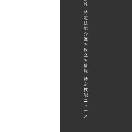
報
特
定
技
能
介
護
お
役
立
ち
情
報
特
定
技
能
ニ
ュ
ー
ス