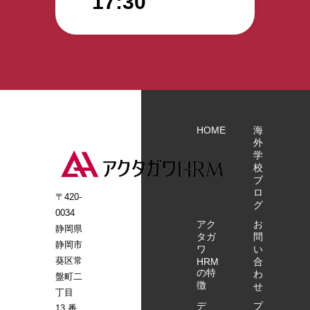
17:30
HOME
海
外
学
校
ブ
ロ
〒420-
グ
0034
アク
お
静岡県
タガ
問
静岡市
ワ
い
葵区常
HRM
合
の特
わ
盤町二
徴
せ
丁目
デ
プ
13 番