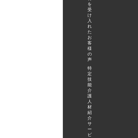
ありますの
特定技能介
絡くださ
を
で、ご希望
護職見学会
い） 当日の
受
の日時をお
当日の内容
内容 ・当日
け
早めにご連
当日の流れ
入
の流れの説
れ
絡くださ
の説明…5
明…5分 ・
た
い） 特定
分 実際に勤
実際に勤務
お
技能介護職
務している
しているミ
客
見学会 当日
特定技能介
ャンマー人
様
の内容 当日
護職参観…
特定技能介
の
の流れの説
10分 施設長
声
護職参観…
明…5分 実
との面談(導
10分 ・施設
特
際に勤務し
入で苦労し
長との面談
定
ている特定
たこと・良
技
(導入で苦労
能
技能介護職
かったこと)
したこと・
介
参観…10分
…10分 特定
良かったこ
護
施設長との
技能介護職
と)…10分
人
面談(導入で
との面談…
・ミャンマ
材
苦労したこ
20分 特定技
ー人特定技
紹
と・良かっ
能全般に関
介
能介護職と
サ
たこと)…10
する質疑応
の面談…20
ー
分 特定技能
答…15分
分 ・特定技
ビ
介護職との
アクタガワ
能全般に関