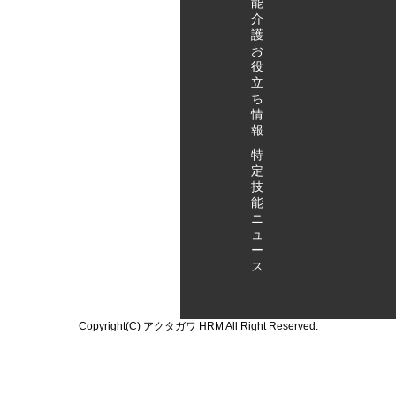
能
こちらか
介
ら！
護
お
役
立
ち
情
報
特
定
技
能
ニ
ュ
ー
ス
Copyright(C) アクタガワ HRM All Right Reserved.