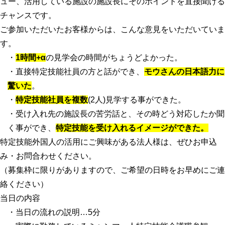
ュー、活用している施設の施設長にそのポイントを直接聞ける
チャンスです。
ご参加いただいたお客様からは、こんな意見をいただいていま
す。
・
1時間+α
の見学会の時間がちょうどよかった。
・直接特定技能社員の方と話ができ、
モウさんの日本語力に
驚いた
。
・
特定技能社員を複数
(2人)見学する事ができた。
・受け入れ先の施設長の苦労話と、その時どう対応したか聞
く事ができ、
特定技能を受け入れるイメージができた。
特定技能外国人の活用にご興味がある法人様は、ぜひお申込
み・お問合わせください。
（募集枠に限りがありますので、ご希望の日時をお早めにご連
絡ください）
当日の内容
・当日の流れの説明…5分