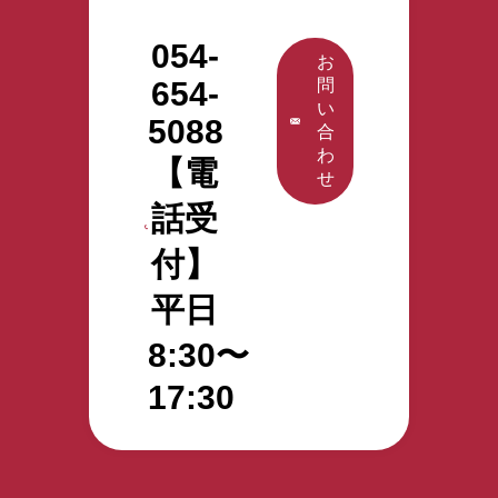
00分～15時
00分～15時
日 午前の
00分 2026
00分 2026
部：10時30
054-
年7月29日
年4月30日
分～11時30
お
（水）14時
（木）14時
分／午後の
654-
問
00分～15時
00分～15時
部：14時00
い
00分 （日時
00分 （日時
5088
分～15時00
合
について
について
分 株式会
わ
【電
は、変更と
は、変更と
社アクタガ
せ
なる場合が
なる場合が
ワにて活躍
話受
あります）
あります）
中の特定技
※上記日程
株式会社ア
能外国人へ
付】
でご都合が
クタガワに
のインタビ
合わない場
て活躍中の
ュー、活用
平日
合もお気軽
特定技能外
している施
にご相談く
国人へのイ
設の施設長
8:30〜
ださい。 株
ンタビュ
にそのポイ
式会社アク
ー、活用し
ントを直接
17:30
タガワにて
ている施設
聞けるチャ
活躍中の特
の施設長に
ンスです。
定技能外国
そのポイン
ご参加いた
人へのイン
トを直接聞
だいたお客
タビュー、
けるチャン
様からは、