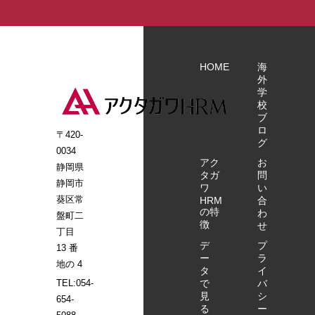
活用してい
スです。
こんな意見
る施設の施
ご参加いた
をいただい
設長にその
だいたお客
ています。
ポイントを
様からは、
・1時間+α
HOME
海
直接聞ける
こんな意見
の見学会の
外
チャンスで
をいただい
時間がちょ
学
す。 ご参
ています。
うどよかっ
校
加いただい
1時間+αの
ブ
た。 ・直接
たお客様か
見学会の時
ロ
特定技能社
〒420-
グ
らは、こん
間がちょう
員の方と話
0034
な意見をい
どよかっ
ができ、モ
アク
お
静岡県
ただいてい
た。 直接特
タガ
問
ウさんの日
静岡市
ワ
い
ます。 1時
定技能社員
本語力に驚
葵区常
HRM
合
間+αの見学
の方と話が
いた。 ・特
の特
わ
盤町二
会の時間が
でき、日本
定技能社員
徴
せ
丁目
ちょうどよ
語力に驚い
を複数(2人)
デ
プ
かった。 直
た。 受け入
13 番
見学する事
ー
ラ
接特定技能
れ先の施設
地の 4
ができた。
タ
イ
社員の方と
長の苦労話
・受け入れ
で
バ
TEL:054-
話ができ、
と、その時
先の施設長
見
シ
654-
日本語力に
どう対応し
る
ー
の苦労話