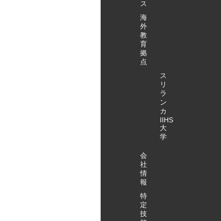
ス
面談…20分
特定技能無
する質疑応
海
特定技能全
料見学会・
答…15分 見
外
般に関する
お申込みは
学施設は、
教
質疑応答…
こちらか
プレミアム
育
15分 アク
ら！
ハートライ
拠
タガワ特定
点
フ小鹿公園
技能無料見
前・ハート
ス
学会・お申
フルホーム
リ
込みはこち
小鹿公園前
ラ
らから！
ン
を予定して
カ
います。
IIHS
（施設・集
大
合場所・時
学
間について
は、変更と
会
社
なる場合が
情
あります）
報
アクタガワ
特
特定技能無
定
料見学会・
技
お申込みは