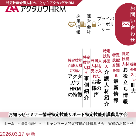
特定技能介護人材のことならアクタガワHRM
お
問
採
運
プライバ
い
用
営
シーポリ
情
会
合
シー
報
社
わ
せ
特定
特定
特定
技能
特定
技能
技能
特定技能
外国人
外国
技能
人材
提
介護
介護人材
人材を
人
人材
お
外
を知
に強い
受け入
介
の
ス
る
役
アクタ
れた
事
護
ン
最
お客
立
ガワ
例
人
II
新
様の
ち
HRM
大
紹
材
情
声
の特徴
情
介
紹
報
報
介
お知らせ
セミナー情報
特定技能サポート
特定技能介護職見学会
ホーム
最新情報
「ミャンマー人特定技能介護職見学会」実施のお知らせ（
2026.03.17 更新