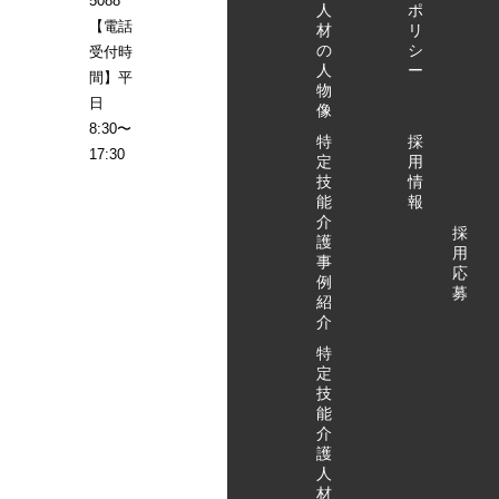
5088
人
ポ
驚いた。 受
たか聞く事
と、その時
【電話
材
リ
け入れ先の
ができ、特
どう対応し
の
シ
受付時
施設長の苦
定技能を受
たか聞く事
人
ー
間】平
労話と、そ
け入れるイ
ができ、特
物
日
の時どう対
メージがで
定技能を受
像
応したか聞
きた。 特
8:30〜
け入れるイ
特
採
く事がで
定技能外国
17:30
メージがで
定
用
き、特定技
人の活用に
きた。 特定
技
情
能を受け入
ご興味があ
能
報
技能外国人
れるイメー
る法人様
介
の活用にご
採
護
ジができ
は、ぜひお
興味がある
用
事
た。 特定
申込み・お
法人様は、
応
例
技能外国人
問合わせく
募
ぜひお申込
紹
の活用にご
ださい。
み・お問合
介
興味がある
（募集枠に
わせくださ
特
法人様は、
限りがあり
い。 （募集
定
ぜひお申込
ますので、
枠に限りが
技
み・お問合
ご希望の日
ありますの
能
わせくださ
時をお早め
介
で、ご希望
護
い。 （募集
にご連絡く
の日時をお
人
枠に限りが
ださい）
早めにご連
材