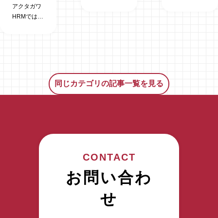
加無料の
加無料の
アクタガワ
「特定技能
「特定技能
HRMでは参
介護職見学
介護職見学
加無料の
会」を静岡
会」を静岡
「ミャンマ
市にて2026
市にて2026
ー人特定技
年7月に開
年4月に開
能介護職見
催いたしま
催いたしま
学会」を静
す。 特定技
す。 特定
岡市にて
同じカテゴリの記事一覧を見る
能介護職見
技能介護職
2024年7月
学会 開催日
見学会 開催
に開催いた
時 2026年7
日時 2026
します。 開
月 8日
年4月09日
催日時 ・
（水）14時
（木）14時
2024年7月5
00分～15時
00分～15時
日 午前の
00分 2026
00分 2026
部：10時30
CONTACT
年7月15日
年4月16日
分～11時30
（水）14時
（木）14時
分／午後の
お問い合わ
00分～15時
00分～15時
部：14時00
00分 2026
00分 2026
分～15時00
せ
年7月22日
年4月23日
分 ・2024
（水）14時
（木）14時
年7月23